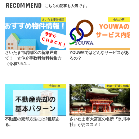
RECOMMEND
こちらの記事も人気です。
さいたま市岩槻区
会社の事
さいたま市岩槻区の新築戸建
YOUWAではどんなサービスがあ
て！ ☆仲介手数料無料特集☆
るの？
（令和7.5.1…
売却の事
新築一戸建て特集
不動産の売却方法には2種類あ
さいたま市大宮区の名所『氷川神
る。
社』がおススメ！