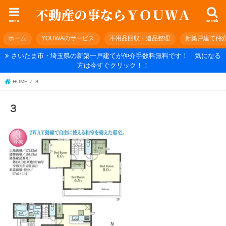
menu
search
ホーム
YOUWAのサービス
不用品回収・遺品整理
新築戸建て仲
さいたま市・埼玉県の新築一戸建てが仲介手数料無料です！ 気になる
方は今すぐクリック！！
HOME
３
３