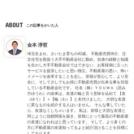
ABOUT
この記事をかいた人
金本 淳哲
埼玉生まれ、さいたま育ちの42歳。 不動産売買仲介、注
文住宅を取扱う大手不動産会社に勤め、自身の経験と知識
を生かし大手不動産会社ではできない、お客様側に立った
サービスを提供したいと思い独立。不動産屋の悪い、怖い
イメージを改革することを志し、皆様が安心して、より安
全に、そして少しでもお得に不動産売買が出来る事を目指
している不動産会社です。 社名（株）ＹＯＵＷＡ（読み
方ゆうわ）の由来は、友達の輪と言う意味を込めて 【友
（ゆう）】＋【輪（わ）】と名付けました。 大切な友達
に変なものを紹介する人はいません。 そんな事していた
ら、友達なくしちゃいます。 私は、皆様と大切な友達と
同じように信頼関係を築き、皆様にとって最高の不動産屋
の友達になれればと思っています。 そして、より多くの
方に不動産屋の友達知ってるよと紹介頂けることを目標に
しております。