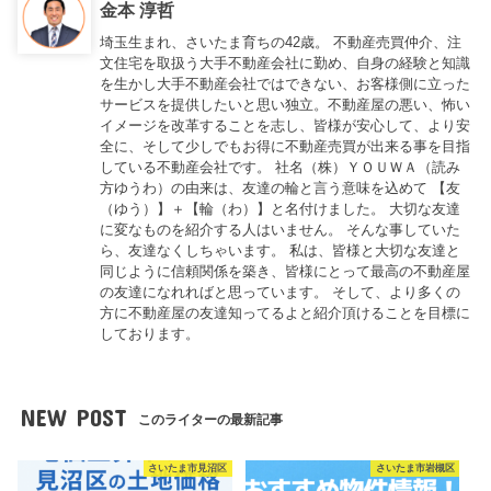
金本 淳哲
埼玉生まれ、さいたま育ちの42歳。 不動産売買仲介、注
文住宅を取扱う大手不動産会社に勤め、自身の経験と知識
を生かし大手不動産会社ではできない、お客様側に立った
サービスを提供したいと思い独立。不動産屋の悪い、怖い
イメージを改革することを志し、皆様が安心して、より安
全に、そして少しでもお得に不動産売買が出来る事を目指
している不動産会社です。 社名（株）ＹＯＵＷＡ（読み
方ゆうわ）の由来は、友達の輪と言う意味を込めて 【友
（ゆう）】＋【輪（わ）】と名付けました。 大切な友達
に変なものを紹介する人はいません。 そんな事していた
ら、友達なくしちゃいます。 私は、皆様と大切な友達と
同じように信頼関係を築き、皆様にとって最高の不動産屋
の友達になれればと思っています。 そして、より多くの
方に不動産屋の友達知ってるよと紹介頂けることを目標に
しております。
NEW POST
このライターの最新記事
さいたま市見沼区
さいたま市岩槻区