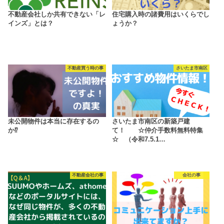
不動産会社しか共有できない「レ
住宅購入時の諸費用はいくらでし
インズ」とは？
ょうか？
不動産買う時の事
さいたま市南区
未公開物件は本当に存在するの
さいたま市南区の新築戸建
か⁉
て！ ☆仲介手数料無料特集
☆ （令和7.5.1…
不動産会社の事
会社の事