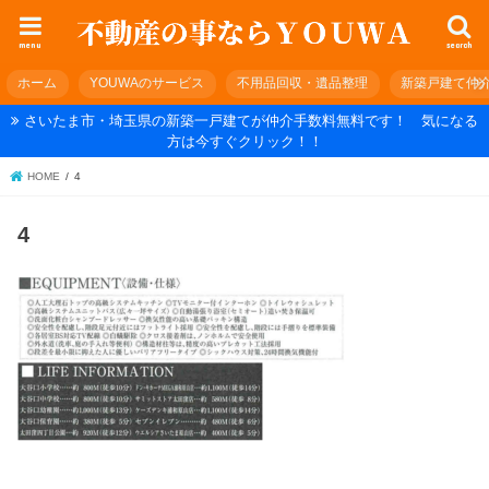
menu
search
ホーム
YOUWAのサービス
不用品回収・遺品整理
新築戸建て仲
さいたま市・埼玉県の新築一戸建てが仲介手数料無料です！ 気になる
方は今すぐクリック！！
HOME
4
4