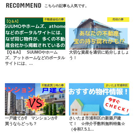
RECOMMEND
こちらの記事も人気です。
不動産会社の事
売却の事
【Q＆A】 SUUMOやホーム
大切な資産を適切に処分しましょ
ズ、アットホームなどのポータル
う！
サイトには、…
不動産買う時の事
さいたま市浦和区
一戸建てか⁉ マンションか⁉
さいたま市浦和区の新築戸建
買うならどっち？
て！ ☆仲介手数料無料特集☆
（令和7.5.1…