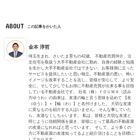
ABOUT
この記事をかいた人
金本 淳哲
埼玉生まれ、さいたま育ちの42歳。 不動産売買仲介、注
文住宅を取扱う大手不動産会社に勤め、自身の経験と知識
を生かし大手不動産会社ではできない、お客様側に立った
サービスを提供したいと思い独立。不動産屋の悪い、怖い
イメージを改革することを志し、皆様が安心して、より安
全に、そして少しでもお得に不動産売買が出来る事を目指
している不動産会社です。 社名（株）ＹＯＵＷＡ（読み
方ゆうわ）の由来は、友達の輪と言う意味を込めて 【友
（ゆう）】＋【輪（わ）】と名付けました。 大切な友達
に変なものを紹介する人はいません。 そんな事していた
ら、友達なくしちゃいます。 私は、皆様と大切な友達と
同じように信頼関係を築き、皆様にとって最高の不動産屋
の友達になれればと思っています。 そして、より多くの
方に不動産屋の友達知ってるよと紹介頂けることを目標に
しております。