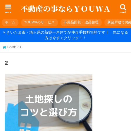
menu
search
ホーム
YOUWAのサービス
不用品回収・遺品整理
新築戸建て仲
さいたま市・埼玉県の新築一戸建てが仲介手数料無料です！ 気になる
方は今すぐクリック！！
HOME
2
2