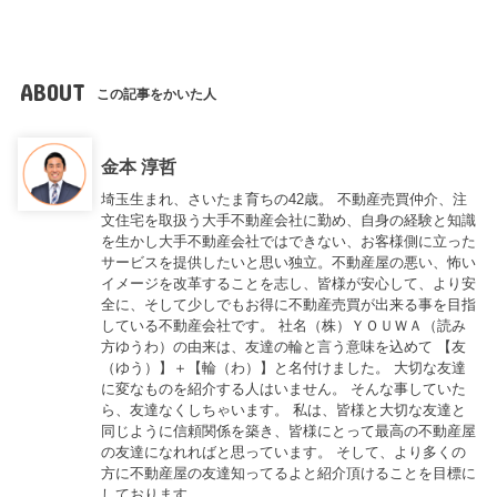
ABOUT
この記事をかいた人
金本 淳哲
埼玉生まれ、さいたま育ちの42歳。 不動産売買仲介、注
文住宅を取扱う大手不動産会社に勤め、自身の経験と知識
を生かし大手不動産会社ではできない、お客様側に立った
サービスを提供したいと思い独立。不動産屋の悪い、怖い
イメージを改革することを志し、皆様が安心して、より安
全に、そして少しでもお得に不動産売買が出来る事を目指
している不動産会社です。 社名（株）ＹＯＵＷＡ（読み
方ゆうわ）の由来は、友達の輪と言う意味を込めて 【友
（ゆう）】＋【輪（わ）】と名付けました。 大切な友達
に変なものを紹介する人はいません。 そんな事していた
ら、友達なくしちゃいます。 私は、皆様と大切な友達と
同じように信頼関係を築き、皆様にとって最高の不動産屋
の友達になれればと思っています。 そして、より多くの
方に不動産屋の友達知ってるよと紹介頂けることを目標に
しております。