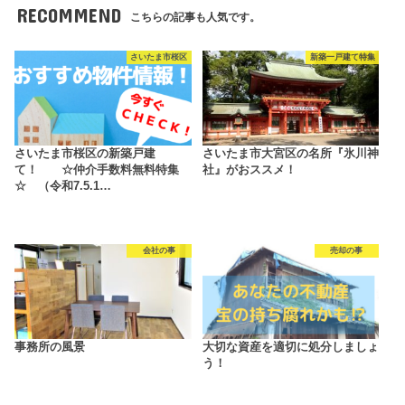
RECOMMEND
こちらの記事も人気です。
さいたま市桜区
新築一戸建て特集
さいたま市桜区の新築戸建
さいたま市大宮区の名所『氷川神
て！ ☆仲介手数料無料特集
社』がおススメ！
☆ （令和7.5.1…
会社の事
売却の事
事務所の風景
大切な資産を適切に処分しましょ
う！