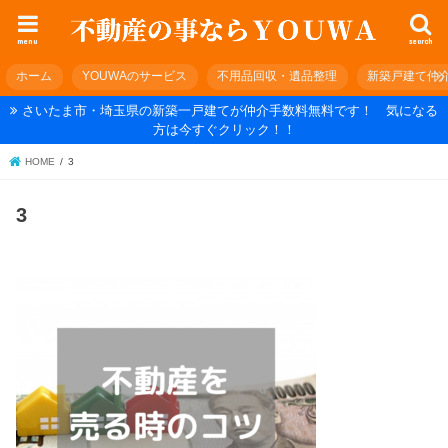
menu
search
ホーム
YOUWAのサービス
不用品回収・遺品整理
新築戸建て仲
さいたま市・埼玉県の新築一戸建てが仲介手数料無料です！ 気になる
方は今すぐクリック！！
HOME
3
3