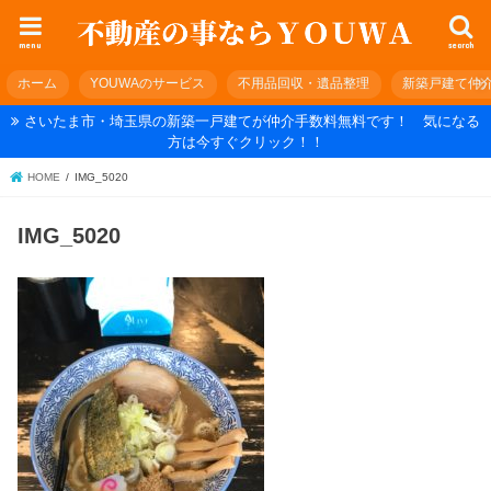
menu
search
ホーム
YOUWAのサービス
不用品回収・遺品整理
新築戸建て仲
さいたま市・埼玉県の新築一戸建てが仲介手数料無料です！ 気になる
方は今すぐクリック！！
HOME
IMG_5020
IMG_5020