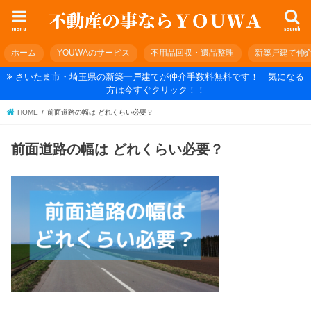
menu
search
ホーム
YOUWAのサービス
不用品回収・遺品整理
新築戸建て仲
さいたま市・埼玉県の新築一戸建てが仲介手数料無料です！ 気になる
方は今すぐクリック！！
HOME
前面道路の幅は どれくらい必要？
前面道路の幅は どれくらい必要？