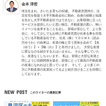
金本 淳哲
埼玉生まれ、さいたま育ちの42歳。 不動産売買仲介、注
文住宅を取扱う大手不動産会社に勤め、自身の経験と知識
を生かし大手不動産会社ではできない、お客様側に立った
サービスを提供したいと思い独立。不動産屋の悪い、怖い
イメージを改革することを志し、皆様が安心して、より安
全に、そして少しでもお得に不動産売買が出来る事を目指
している不動産会社です。 社名（株）ＹＯＵＷＡ（読み
方ゆうわ）の由来は、友達の輪と言う意味を込めて 【友
（ゆう）】＋【輪（わ）】と名付けました。 大切な友達
に変なものを紹介する人はいません。 そんな事していた
ら、友達なくしちゃいます。 私は、皆様と大切な友達と
同じように信頼関係を築き、皆様にとって最高の不動産屋
の友達になれればと思っています。 そして、より多くの
方に不動産屋の友達知ってるよと紹介頂けることを目標に
しております。
NEW POST
このライターの最新記事
さいたま市見沼区
さいたま市岩槻区