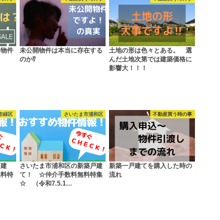
な物件
未公開物件は本当に存在する
土地の形は色々とある。 選
のか⁉
んだ土地次第では建築価格に
影響大！！！
市緑区
さいたま市浦和区
不動産買う時の事
戸建
さいたま市浦和区の新築戸建
新築一戸建てを購入した時の
料特
て！ ☆仲介手数料無料特集
流れ
☆ （令和7.5.1…