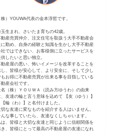
（株）YOUWA代表の金本淳哲です。
埼玉生まれ、さいたま育ちの42歳。
不動産売買仲介、注文住宅を取扱う大手不動産会
社に勤め、自身の経験と知識を生かし大手不動産
会社ではできない、お客様側に立ったサービスを
提供したいと思い独立。
不動産屋の悪い、怖いイメージを改革することを
志し、皆様が安心して、より安全に、そして少し
でもお得に不動産売買が出来る事を目指している
不動産会社です。
社名（株）ＹＯＵＷＡ（読み方ゆうわ）の由来
は、友達の輪と言う意味を込めて 【友（ゆう）】
＋【輪（わ）】と名付けました。
大切な友達に変なものを紹介する人はいません。
そんな事していたら、友達なくしちゃいます。
私は、皆様と大切な友達と同じように信頼関係を
築き、皆様にとって最高の不動産屋の友達になれ