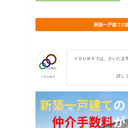
新築一戸建ての
ＹＯＵＷＡでは、さいたま
詳し
ＹＯＵＷＡ