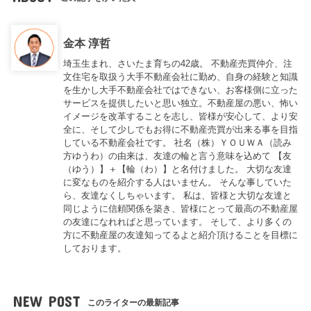
金本 淳哲
埼玉生まれ、さいたま育ちの42歳。 不動産売買仲介、注
文住宅を取扱う大手不動産会社に勤め、自身の経験と知識
を生かし大手不動産会社ではできない、お客様側に立った
サービスを提供したいと思い独立。不動産屋の悪い、怖い
イメージを改革することを志し、皆様が安心して、より安
全に、そして少しでもお得に不動産売買が出来る事を目指
している不動産会社です。 社名（株）ＹＯＵＷＡ（読み
方ゆうわ）の由来は、友達の輪と言う意味を込めて 【友
（ゆう）】＋【輪（わ）】と名付けました。 大切な友達
に変なものを紹介する人はいません。 そんな事していた
ら、友達なくしちゃいます。 私は、皆様と大切な友達と
同じように信頼関係を築き、皆様にとって最高の不動産屋
の友達になれればと思っています。 そして、より多くの
方に不動産屋の友達知ってるよと紹介頂けることを目標に
しております。
NEW POST
このライターの最新記事