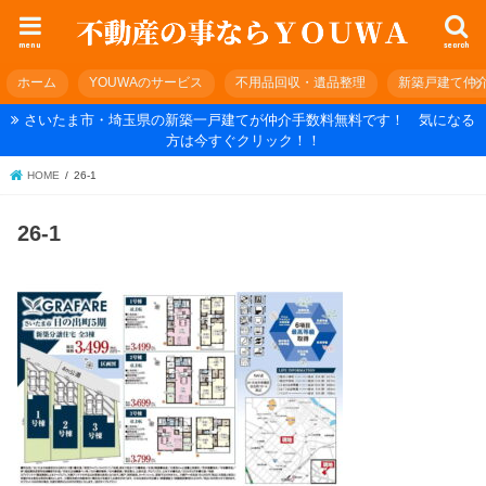
menu
search
ホーム
YOUWAのサービス
不用品回収・遺品整理
新築戸建て仲
さいたま市・埼玉県の新築一戸建てが仲介手数料無料です！ 気になる
方は今すぐクリック！！
HOME
26-1
26-1