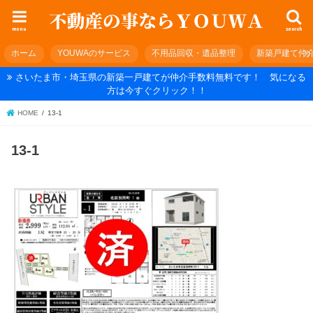
menu
search
ホーム
YOUWAのサービス
不用品回収・遺品整理
新築戸建て仲
さいたま市・埼玉県の新築一戸建てが仲介手数料無料です！ 気になる
方は今すぐクリック！！
HOME
13-1
13-1