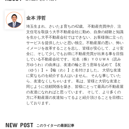
金本 淳哲
埼玉生まれ、さいたま育ちの42歳。 不動産売買仲介、注
文住宅を取扱う大手不動産会社に勤め、自身の経験と知識
を生かし大手不動産会社ではできない、お客様側に立った
サービスを提供したいと思い独立。不動産屋の悪い、怖い
イメージを改革することを志し、皆様が安心して、より安
全に、そして少しでもお得に不動産売買が出来る事を目指
している不動産会社です。 社名（株）ＹＯＵＷＡ（読み
方ゆうわ）の由来は、友達の輪と言う意味を込めて 【友
（ゆう）】＋【輪（わ）】と名付けました。 大切な友達
に変なものを紹介する人はいません。 そんな事していた
ら、友達なくしちゃいます。 私は、皆様と大切な友達と
同じように信頼関係を築き、皆様にとって最高の不動産屋
の友達になれればと思っています。 そして、より多くの
方に不動産屋の友達知ってるよと紹介頂けることを目標に
しております。
NEW POST
このライターの最新記事