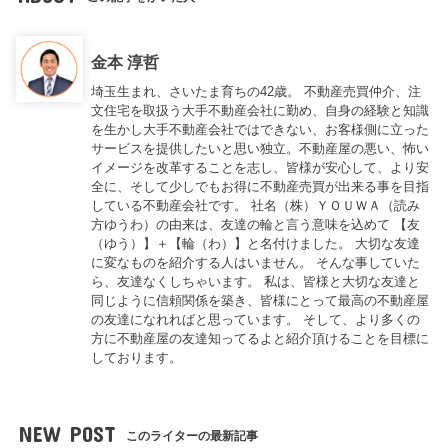
金本 淳哲
埼玉生まれ、さいたま育ちの42歳。 不動産売買仲介、注
文住宅を取扱う大手不動産会社に勤め、自身の経験と知識
を生かし大手不動産会社ではできない、お客様側に立った
サービスを提供したいと思い独立。不動産屋の悪い、怖い
イメージを改革することを志し、皆様が安心して、より安
全に、そして少しでもお得に不動産売買が出来る事を目指
している不動産会社です。 社名（株）ＹＯＵＷＡ（読み
方ゆうわ）の由来は、友達の輪と言う意味を込めて 【友
（ゆう）】＋【輪（わ）】と名付けました。 大切な友達
に変なものを紹介する人はいません。 そんな事していた
ら、友達なくしちゃいます。 私は、皆様と大切な友達と
同じように信頼関係を築き、皆様にとって最高の不動産屋
の友達になれればと思っています。 そして、より多くの
方に不動産屋の友達知ってるよと紹介頂けることを目標に
しております。
NEW POST
このライターの最新記事