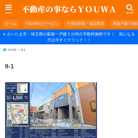
menu
search
ホーム
YOUWAのサービス
不用品回収・遺品整理
新築戸建て仲
さいたま市・埼玉県の新築一戸建てが仲介手数料無料です！ 気になる
方は今すぐクリック！！
HOME
9-1
9-1