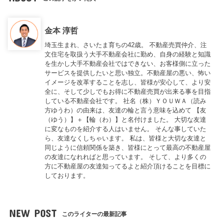
金本 淳哲
埼玉生まれ、さいたま育ちの42歳。 不動産売買仲介、注
文住宅を取扱う大手不動産会社に勤め、自身の経験と知識
を生かし大手不動産会社ではできない、お客様側に立った
サービスを提供したいと思い独立。不動産屋の悪い、怖い
イメージを改革することを志し、皆様が安心して、より安
全に、そして少しでもお得に不動産売買が出来る事を目指
している不動産会社です。 社名（株）ＹＯＵＷＡ（読み
方ゆうわ）の由来は、友達の輪と言う意味を込めて 【友
（ゆう）】＋【輪（わ）】と名付けました。 大切な友達
に変なものを紹介する人はいません。 そんな事していた
ら、友達なくしちゃいます。 私は、皆様と大切な友達と
同じように信頼関係を築き、皆様にとって最高の不動産屋
の友達になれればと思っています。 そして、より多くの
方に不動産屋の友達知ってるよと紹介頂けることを目標に
しております。
NEW POST
このライターの最新記事