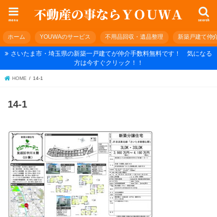
menu
search
ホーム
YOUWAのサービス
不用品回収・遺品整理
新築戸建て仲
さいたま市・埼玉県の新築一戸建てが仲介手数料無料です！ 気になる
方は今すぐクリック！！
HOME
14-1
14-1