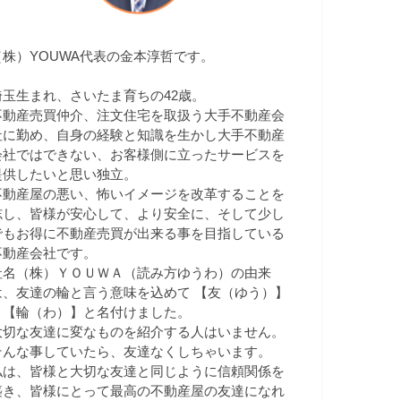
（株）YOUWA代表の金本淳哲です。
埼玉生まれ、さいたま育ちの42歳。
不動産売買仲介、注文住宅を取扱う大手不動産会
社に勤め、自身の経験と知識を生かし大手不動産
会社ではできない、お客様側に立ったサービスを
提供したいと思い独立。
不動産屋の悪い、怖いイメージを改革することを
志し、皆様が安心して、より安全に、そして少し
でもお得に不動産売買が出来る事を目指している
不動産会社です。
社名（株）ＹＯＵＷＡ（読み方ゆうわ）の由来
は、友達の輪と言う意味を込めて 【友（ゆう）】
＋【輪（わ）】と名付けました。
大切な友達に変なものを紹介する人はいません。
そんな事していたら、友達なくしちゃいます。
私は、皆様と大切な友達と同じように信頼関係を
築き、皆様にとって最高の不動産屋の友達になれ