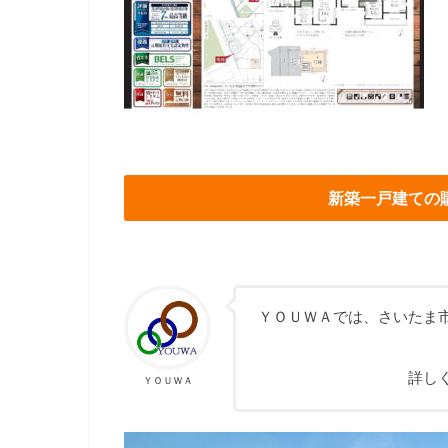
新築一戸建ての
ＹＯＵＷＡでは、さいたま
詳し
ＹＯＵＷＡ