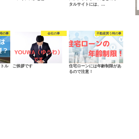
タルサイトには、…
時の事
会社の事
不動産買う時の事
ートル
ご挨拶です
住宅ローンには年齢制限があ
るので注意！