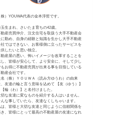
（株）YOUWA代表の金本淳哲です。
埼玉生まれ、さいたま育ちの42歳。
不動産売買仲介、注文住宅を取扱う大手不動産会
社に勤め、自身の経験と知識を生かし大手不動産
会社ではできない、お客様側に立ったサービスを
提供したいと思い独立。
不動産屋の悪い、怖いイメージを改革することを
志し、皆様が安心して、より安全に、そして少し
でもお得に不動産売買が出来る事を目指している
不動産会社です。
社名（株）ＹＯＵＷＡ（読み方ゆうわ）の由来
は、友達の輪と言う意味を込めて 【友（ゆう）】
＋【輪（わ）】と名付けました。
大切な友達に変なものを紹介する人はいません。
そんな事していたら、友達なくしちゃいます。
私は、皆様と大切な友達と同じように信頼関係を
築き、皆様にとって最高の不動産屋の友達になれ