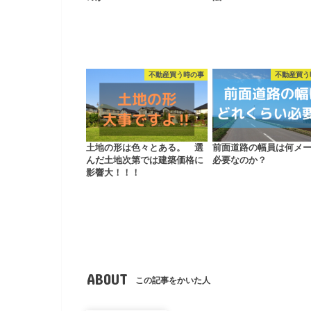
不動産買う時の事
不動産買う
土地の形は色々とある。 選
前面道路の幅員は何メ
んだ土地次第では建築価格に
必要なのか？
影響大！！！
ABOUT
この記事をかいた人