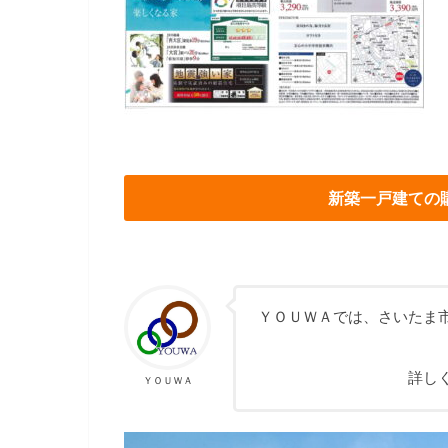
新築一戸建ての
ＹＯＵＷＡでは、さいたま
詳し
ＹＯＵＷＡ