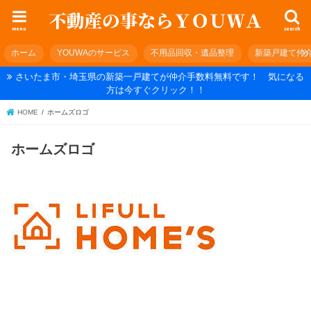
menu
search
ホーム
YOUWAのサービス
不用品回収・遺品整理
新築戸建て仲
さいたま市・埼玉県の新築一戸建てが仲介手数料無料です！ 気になる
方は今すぐクリック！！
HOME
ホームズロゴ
ホームズロゴ