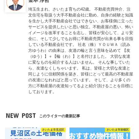
金本 淳哲
埼玉生まれ、さいたま育ちの42歳。 不動産売買仲介、注
文住宅を取扱う大手不動産会社に勤め、自身の経験と知識
を生かし大手不動産会社ではできない、お客様側に立った
サービスを提供したいと思い独立。不動産屋の悪い、怖い
イメージを改革することを志し、皆様が安心して、より安
全に、そして少しでもお得に不動産売買が出来る事を目指
している不動産会社です。 社名（株）ＹＯＵＷＡ（読み
方ゆうわ）の由来は、友達の輪と言う意味を込めて 【友
（ゆう）】＋【輪（わ）】と名付けました。 大切な友達
に変なものを紹介する人はいません。 そんな事していた
ら、友達なくしちゃいます。 私は、皆様と大切な友達と
同じように信頼関係を築き、皆様にとって最高の不動産屋
の友達になれればと思っています。 そして、より多くの
方に不動産屋の友達知ってるよと紹介頂けることを目標に
しております。
NEW POST
このライターの最新記事
さいたま市見沼区
さいたま市岩槻区