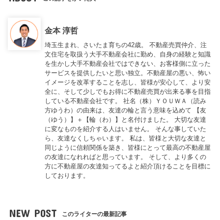
金本 淳哲
埼玉生まれ、さいたま育ちの42歳。 不動産売買仲介、注
文住宅を取扱う大手不動産会社に勤め、自身の経験と知識
を生かし大手不動産会社ではできない、お客様側に立った
サービスを提供したいと思い独立。不動産屋の悪い、怖い
イメージを改革することを志し、皆様が安心して、より安
全に、そして少しでもお得に不動産売買が出来る事を目指
している不動産会社です。 社名（株）ＹＯＵＷＡ（読み
方ゆうわ）の由来は、友達の輪と言う意味を込めて 【友
（ゆう）】＋【輪（わ）】と名付けました。 大切な友達
に変なものを紹介する人はいません。 そんな事していた
ら、友達なくしちゃいます。 私は、皆様と大切な友達と
同じように信頼関係を築き、皆様にとって最高の不動産屋
の友達になれればと思っています。 そして、より多くの
方に不動産屋の友達知ってるよと紹介頂けることを目標に
しております。
NEW POST
このライターの最新記事