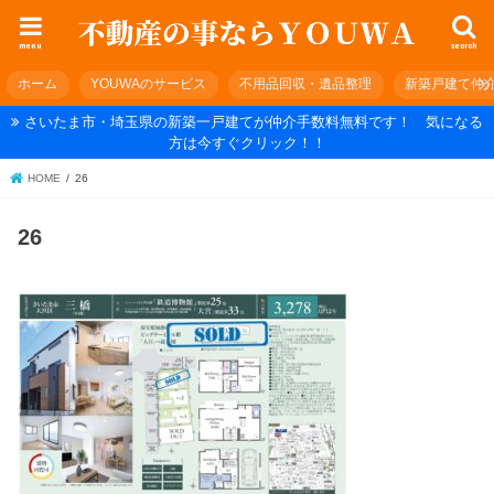
menu
search
ホーム
YOUWAのサービス
不用品回収・遺品整理
新築戸建て仲
さいたま市・埼玉県の新築一戸建てが仲介手数料無料です！ 気になる
方は今すぐクリック！！
HOME
26
26