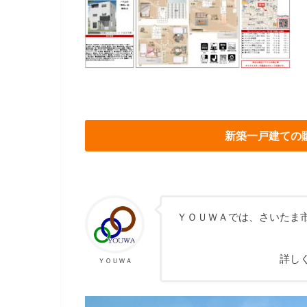
新築一戸建ての
ＹＯＵＷＡでは、さいたま
詳し
ＹＯＵＷＡ