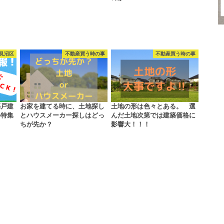
見沼区
不動産買う時の事
不動産買う時の事
築戸建
お家を建てる時に、土地探し
土地の形は色々とある。 選
料特集
とハウスメーカー探しはどっ
んだ土地次第では建築価格に
ちが先か？
影響大！！！