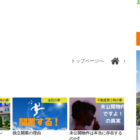
トップページへ
時の事
会社の事
不動産買う時の事
ン
独立開業の理由
未公開物件は本当に存在する
のか⁉