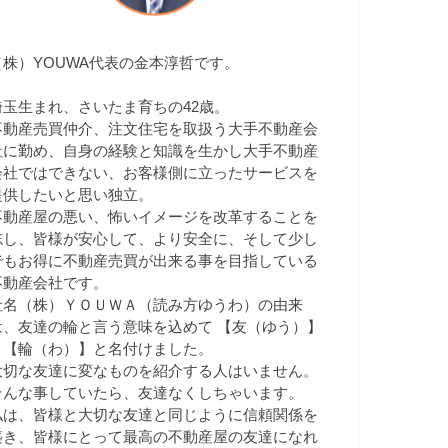
（株）YOUWA代表の金本淳哲です。
埼玉生まれ、さいたま育ちの42歳。
不動産売買仲介、注文住宅を取扱う大手不動産会
社に勤め、自身の経験と知識を生かし大手不動産
会社ではできない、お客様側に立ったサービスを
提供したいと思い独立。
不動産屋の悪い、怖いイメージを改革することを
志し、皆様が安心して、より安全に、そして少し
でもお得に不動産売買が出来る事を目指している
不動産会社です。
社名（株）ＹＯＵＷＡ（読み方ゆうわ）の由来
は、友達の輪と言う意味を込めて 【友（ゆう）】
＋【輪（わ）】と名付けました。
大切な友達に変なものを紹介する人はいません。
そんな事していたら、友達なくしちゃいます。
私は、皆様と大切な友達と同じように信頼関係を
築き、皆様にとって最高の不動産屋の友達になれ