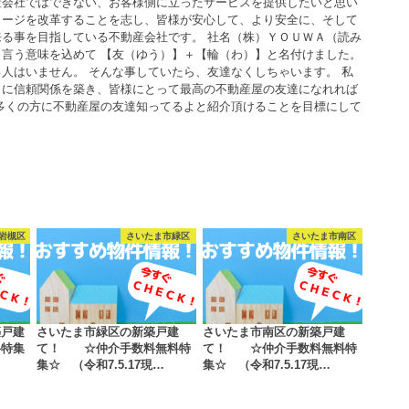
産会社ではできない、お客様側に立ったサービスを提供したいと思い
メージを改革することを志し、皆様が安心して、より安全に、そして
る事を目指している不動産会社です。 社名（株）ＹＯＵＷＡ（読み
言う意味を込めて 【友（ゆう）】＋【輪（わ）】と名付けました。
人はいません。 そんな事していたら、友達なくしちゃいます。 私
うに信頼関係を築き、皆様にとって最高の不動産屋の友達になれれば
多くの方に不動産屋の友達知ってるよと紹介頂けることを目標にして
岩槻区
さいたま市緑区
さいたま市南区
築戸建
さいたま市緑区の新築戸建
さいたま市南区の新築戸建
料特集
て！ ☆仲介手数料無料特
て！ ☆仲介手数料無料特
集☆ （令和7.5.17現…
集☆ （令和7.5.17現…