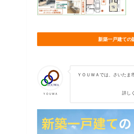
新築一戸建ての
ＹＯＵＷＡでは、さいたま
詳し
ＹＯＵＷＡ