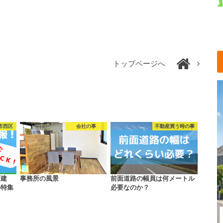
トップページへ
市西区
会社の事
不動産買う時の事
戸建
事務所の風景
前面道路の幅員は何メートル
料特集
必要なのか？