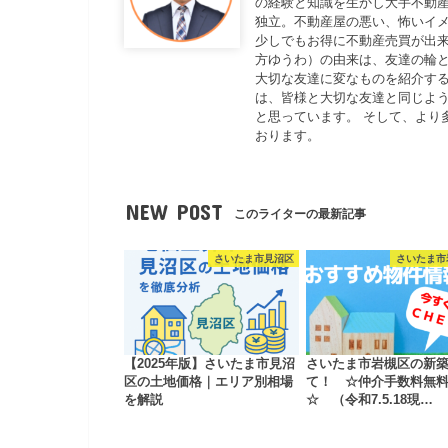
の経験と知識を生かし大手不動
独立。不動産屋の悪い、怖いイ
少しでもお得に不動産売買が出来
方ゆうわ）の由来は、友達の輪と
大切な友達に変なものを紹介する
は、皆様と大切な友達と同じよ
と思っています。 そして、より
おります。
NEW POST
このライターの最新記事
さいたま市見沼区
さいたま市
【2025年版】さいたま市見沼
さいたま市岩槻区の新
区の土地価格｜エリア別相場
て！ ☆仲介手数料無
を解説
☆ （令和7.5.18現…