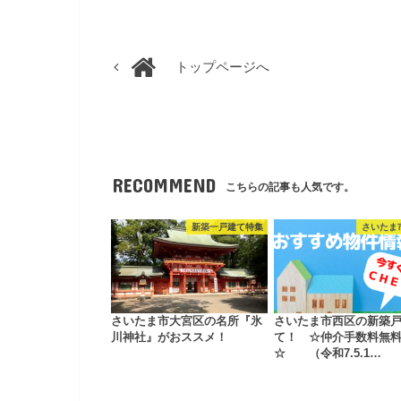
トップページへ
RECOMMEND
こちらの記事も人気です。
新築一戸建て特集
さいたま
さいたま市大宮区の名所『氷
さいたま市西区の新築
川神社』がおススメ！
て！ ☆仲介手数料無
☆ （令和7.5.1…