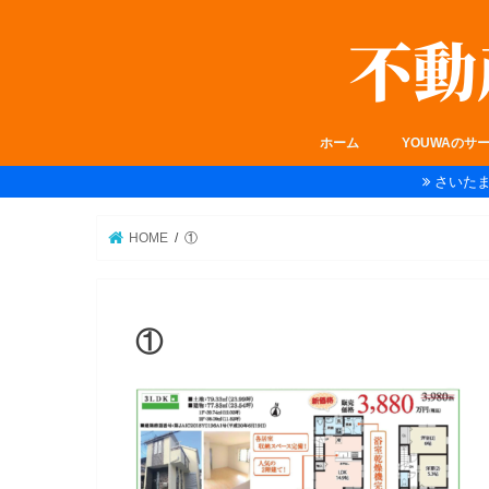
ホーム
YOUWAのサ
さいた
HOME
①
①