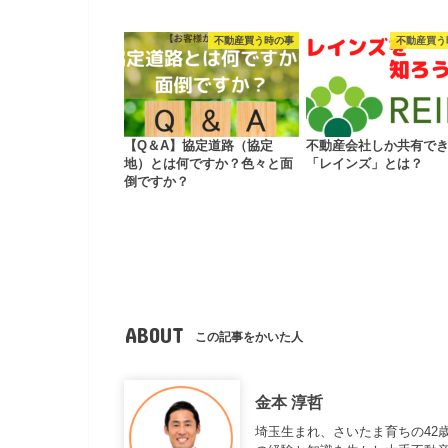
不動産買う時の事
不動産買う
【Q＆A】協定道路（協定
不動産会社しか共有で
地）とは何ですか？色々と面
「レインズ」とは？
倒ですか？
ABOUT
この記事をかいた人
金本 淳哲
埼玉生まれ、さいたま育ちの42