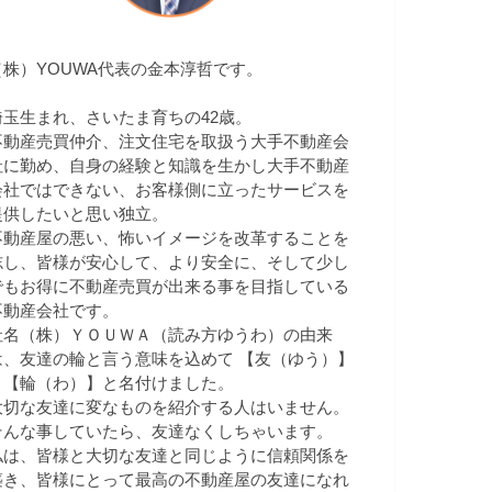
（株）YOUWA代表の金本淳哲です。
埼玉生まれ、さいたま育ちの42歳。
不動産売買仲介、注文住宅を取扱う大手不動産会
社に勤め、自身の経験と知識を生かし大手不動産
会社ではできない、お客様側に立ったサービスを
提供したいと思い独立。
不動産屋の悪い、怖いイメージを改革することを
志し、皆様が安心して、より安全に、そして少し
でもお得に不動産売買が出来る事を目指している
不動産会社です。
社名（株）ＹＯＵＷＡ（読み方ゆうわ）の由来
は、友達の輪と言う意味を込めて 【友（ゆう）】
＋【輪（わ）】と名付けました。
大切な友達に変なものを紹介する人はいません。
そんな事していたら、友達なくしちゃいます。
私は、皆様と大切な友達と同じように信頼関係を
築き、皆様にとって最高の不動産屋の友達になれ