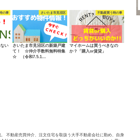
時の事
さいたま市見沼区
不動産買う時の事
きない
さいたま市見沼区の新築戸建
マイホームは買うべきなの
て！ ☆仲介手数料無料特集
か？「購入or賃貸」
☆ （令和7.5.1…
歳。 不動産売買仲介、注文住宅を取扱う大手不動産会社に勤め、自身