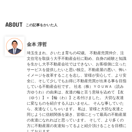
ABOUT
この記事をかいた人
金本 淳哲
埼玉生まれ、さいたま育ちの42歳。 不動産売買仲介、注
文住宅を取扱う大手不動産会社に勤め、自身の経験と知識
を生かし大手不動産会社ではできない、お客様側に立った
サービスを提供したいと思い独立。不動産屋の悪い、怖い
イメージを改革することを志し、皆様が安心して、より安
全に、そして少しでもお得に不動産売買が出来る事を目指
している不動産会社です。 社名（株）ＹＯＵＷＡ（読み
方ゆうわ）の由来は、友達の輪と言う意味を込めて 【友
（ゆう）】＋【輪（わ）】と名付けました。 大切な友達
に変なものを紹介する人はいません。 そんな事していた
ら、友達なくしちゃいます。 私は、皆様と大切な友達と
同じように信頼関係を築き、皆様にとって最高の不動産屋
の友達になれればと思っています。 そして、より多くの
方に不動産屋の友達知ってるよと紹介頂けることを目標に
しております。