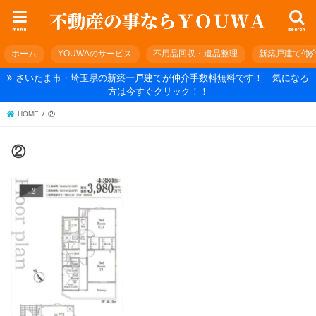
menu
search
ホーム
YOUWAのサービス
不用品回収・遺品整理
新築戸建て仲
さいたま市・埼玉県の新築一戸建てが仲介手数料無料です！ 気になる
方は今すぐクリック！！
HOME
②
②