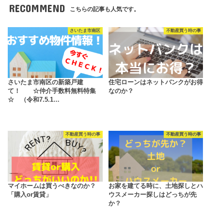
RECOMMEND
こちらの記事も人気です。
さいたま市南区
不動産買う時の事
さいたま市南区の新築戸建
住宅ローンはネットバンクがお得
て！ ☆仲介手数料無料特集
なのか？
☆ （令和7.5.1…
不動産買う時の事
不動産買う時の事
マイホームは買うべきなのか？
お家を建てる時に、土地探しとハ
「購入or賃貸」
ウスメーカー探しはどっちが先
か？