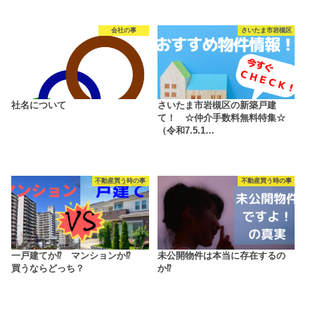
会社の事
さいたま市岩槻区
社名について
さいたま市岩槻区の新築戸建
て！ ☆仲介手数料無料特集☆
（令和7.5.1…
不動産買う時の事
不動産買う時の事
一戸建てか⁉ マンションか⁉
未公開物件は本当に存在するの
買うならどっち？
か⁉