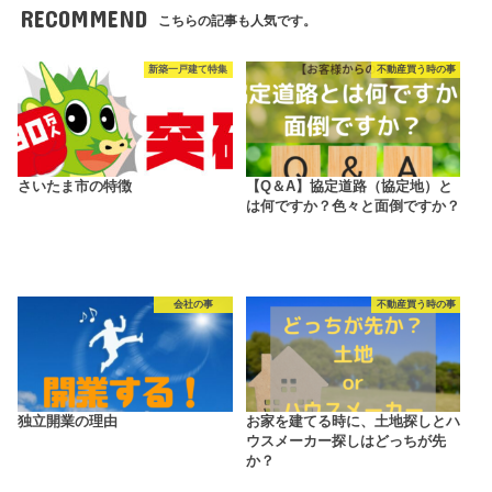
RECOMMEND
こちらの記事も人気です。
新築一戸建て特集
不動産買う時の事
さいたま市の特徴
【Q＆A】協定道路（協定地）と
は何ですか？色々と面倒ですか？
会社の事
不動産買う時の事
独立開業の理由
お家を建てる時に、土地探しとハ
ウスメーカー探しはどっちが先
か？