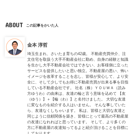
ABOUT
この記事をかいた人
金本 淳哲
埼玉生まれ、さいたま育ちの42歳。 不動産売買仲介、注
文住宅を取扱う大手不動産会社に勤め、自身の経験と知識
を生かし大手不動産会社ではできない、お客様側に立った
サービスを提供したいと思い独立。不動産屋の悪い、怖い
イメージを改革することを志し、皆様が安心して、より安
全に、そして少しでもお得に不動産売買が出来る事を目指
している不動産会社です。 社名（株）ＹＯＵＷＡ（読み
方ゆうわ）の由来は、友達の輪と言う意味を込めて 【友
（ゆう）】＋【輪（わ）】と名付けました。 大切な友達
に変なものを紹介する人はいません。 そんな事していた
ら、友達なくしちゃいます。 私は、皆様と大切な友達と
同じように信頼関係を築き、皆様にとって最高の不動産屋
の友達になれればと思っています。 そして、より多くの
方に不動産屋の友達知ってるよと紹介頂けることを目標に
しております。