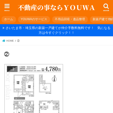
menu
search
ホーム
YOUWAのサービス
不用品回収・遺品整理
新築戸建て仲
さいたま市・埼玉県の新築一戸建てが仲介手数料無料です！ 気になる
方は今すぐクリック！！
HOME
②
②