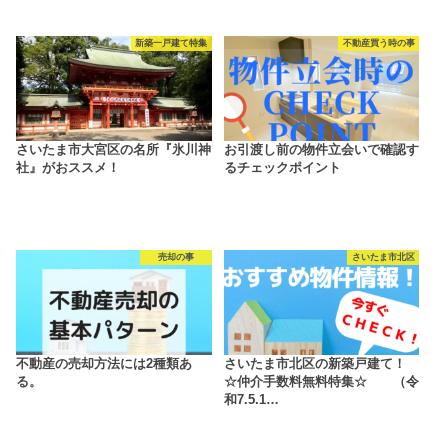
新築一戸建て特集
不動産買う時の事
さいたま市大宮区の名所『氷川神
お引渡し前の物件立会いで確認す
社』がおススメ！
るチェックポイント
売却の事
さいたま市北区
不動産の売却方法には2種類あ
さいたま市北区の新築戸建て！
る。
☆仲介手数料無料特集☆ （令
和7.5.1…