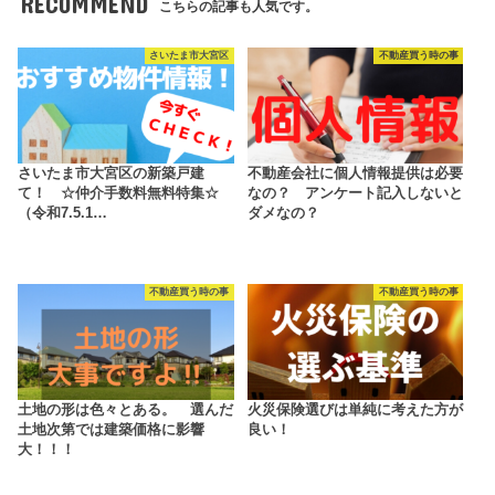
RECOMMEND
こちらの記事も人気です。
さいたま市大宮区
不動産買う時の事
さいたま市大宮区の新築戸建
不動産会社に個人情報提供は必要
て！ ☆仲介手数料無料特集☆
なの？ アンケート記入しないと
（令和7.5.1…
ダメなの？
不動産買う時の事
不動産買う時の事
土地の形は色々とある。 選んだ
火災保険選びは単純に考えた方が
土地次第では建築価格に影響
良い！
大！！！