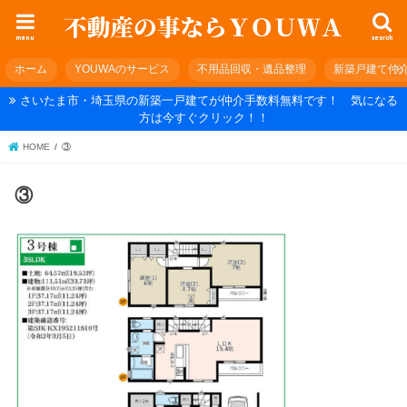
menu
search
ホーム
YOUWAのサービス
不用品回収・遺品整理
新築戸建て仲
さいたま市・埼玉県の新築一戸建てが仲介手数料無料です！ 気になる
方は今すぐクリック！！
HOME
③
③