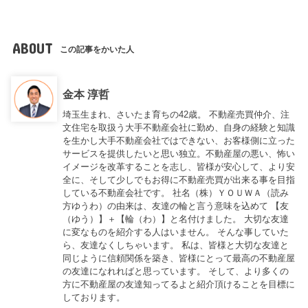
ABOUT
この記事をかいた人
金本 淳哲
埼玉生まれ、さいたま育ちの42歳。 不動産売買仲介、注
文住宅を取扱う大手不動産会社に勤め、自身の経験と知識
を生かし大手不動産会社ではできない、お客様側に立った
サービスを提供したいと思い独立。不動産屋の悪い、怖い
イメージを改革することを志し、皆様が安心して、より安
全に、そして少しでもお得に不動産売買が出来る事を目指
している不動産会社です。 社名（株）ＹＯＵＷＡ（読み
方ゆうわ）の由来は、友達の輪と言う意味を込めて 【友
（ゆう）】＋【輪（わ）】と名付けました。 大切な友達
に変なものを紹介する人はいません。 そんな事していた
ら、友達なくしちゃいます。 私は、皆様と大切な友達と
同じように信頼関係を築き、皆様にとって最高の不動産屋
の友達になれればと思っています。 そして、より多くの
方に不動産屋の友達知ってるよと紹介頂けることを目標に
しております。