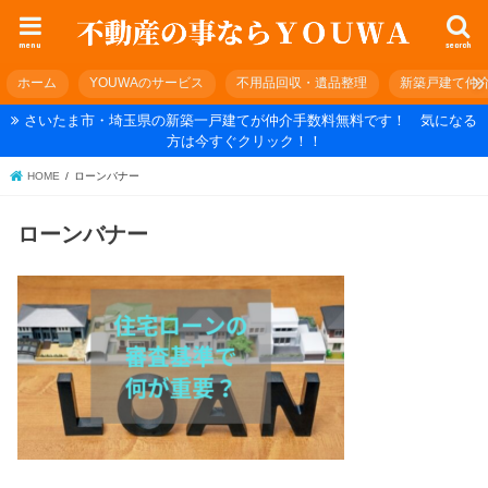
menu
search
ホーム
YOUWAのサービス
不用品回収・遺品整理
新築戸建て仲
さいたま市・埼玉県の新築一戸建てが仲介手数料無料です！ 気になる
方は今すぐクリック！！
HOME
ローンバナー
ローンバナー