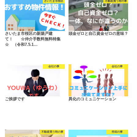
さいたま市桜区
不動産買う時の事
さいたま市桜区の新築戸建
頭金ゼロと自己資金ゼロの意味？
て！ ☆仲介手数料無料特集
☆ （令和7.5.1…
会社の事
会社の事
ご挨拶です
異化のコミュニケーション
不動産買う時の事
売却の事