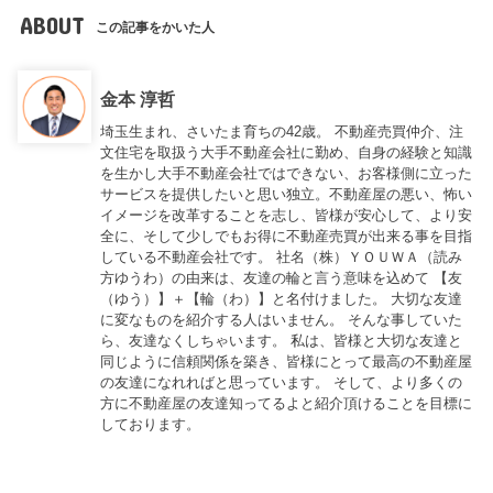
ABOUT
この記事をかいた人
金本 淳哲
埼玉生まれ、さいたま育ちの42歳。 不動産売買仲介、注
文住宅を取扱う大手不動産会社に勤め、自身の経験と知識
を生かし大手不動産会社ではできない、お客様側に立った
サービスを提供したいと思い独立。不動産屋の悪い、怖い
イメージを改革することを志し、皆様が安心して、より安
全に、そして少しでもお得に不動産売買が出来る事を目指
している不動産会社です。 社名（株）ＹＯＵＷＡ（読み
方ゆうわ）の由来は、友達の輪と言う意味を込めて 【友
（ゆう）】＋【輪（わ）】と名付けました。 大切な友達
に変なものを紹介する人はいません。 そんな事していた
ら、友達なくしちゃいます。 私は、皆様と大切な友達と
同じように信頼関係を築き、皆様にとって最高の不動産屋
の友達になれればと思っています。 そして、より多くの
方に不動産屋の友達知ってるよと紹介頂けることを目標に
しております。