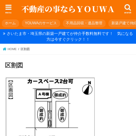
menu
search
ホーム
YOUWAのサービス
不用品回収・遺品整理
新築戸建て仲
さいたま市・埼玉県の新築一戸建てが仲介手数料無料です！ 気になる
方は今すぐクリック！！
HOME
区割図
区割図