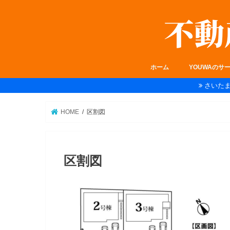
ホーム
YOUWAのサ
さいた
HOME
区割図
区割図