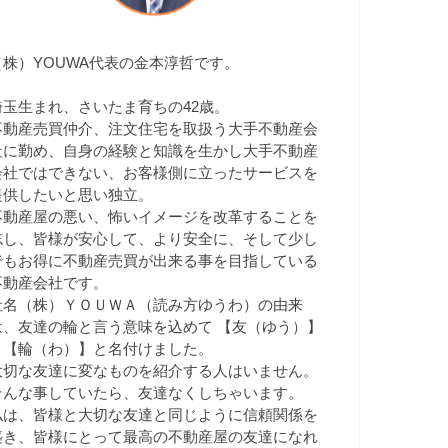
（株）YOUWA代表の金本淳哲です。
埼玉生まれ、さいたま育ちの42歳。
不動産売買仲介、注文住宅を取扱う大手不動産会
社に勤め、自身の経験と知識を生かし大手不動産
会社ではできない、お客様側に立ったサービスを
提供したいと思い独立。
不動産屋の悪い、怖いイメージを改革することを
志し、皆様が安心して、より安全に、そして少し
でもお得に不動産売買が出来る事を目指している
不動産会社です。
社名（株）ＹＯＵＷＡ（読み方ゆうわ）の由来
は、友達の輪と言う意味を込めて 【友（ゆう）】
＋【輪（わ）】と名付けました。
大切な友達に変なものを紹介する人はいません。
そんな事していたら、友達なくしちゃいます。
私は、皆様と大切な友達と同じように信頼関係を
築き、皆様にとって最高の不動産屋の友達になれ