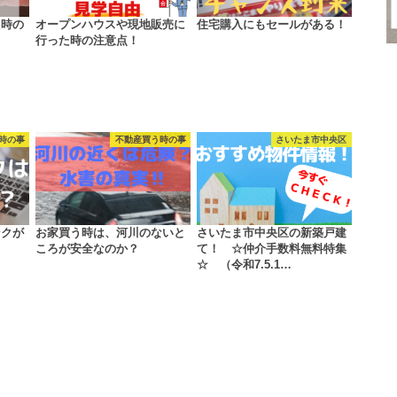
た時の
オープンハウスや現地販売に
住宅購入にもセールがある！
行った時の注意点！
時の事
不動産買う時の事
さいたま市中央区
ンクが
お家買う時は、河川のないと
さいたま市中央区の新築戸建
ころが安全なのか？
て！ ☆仲介手数料無料特集
☆ （令和7.5.1…