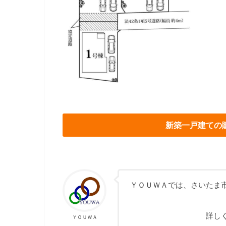
新築一戸建ての
ＹＯＵＷＡでは、さいたま
詳し
ＹＯＵＷＡ