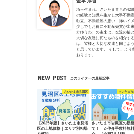
金本 淳哲
埼玉生まれ、さいたま育ちの42
の経験と知識を生かし大手不動
独立。不動産屋の悪い、怖いイ
少しでもお得に不動産売買が出来
方ゆうわ）の由来は、友達の輪と
大切な友達に変なものを紹介する
は、皆様と大切な友達と同じよ
と思っています。 そして、より
おります。
NEW POST
このライターの最新記事
さいたま市見沼区
さいたま市
【2025年版】さいたま市見沼
さいたま市岩槻区の新
区の土地価格｜エリア別相場
て！ ☆仲介手数料無