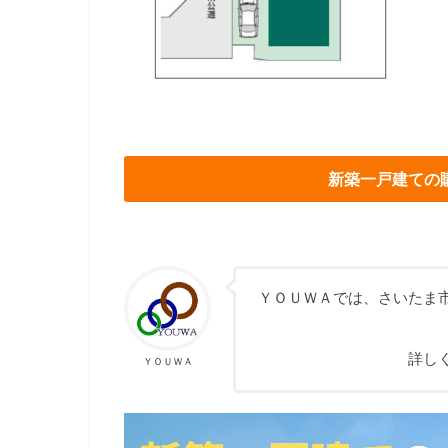
新築一戸建ての
ＹＯＵＷＡでは、さいたま
詳し
ＹＯＵＷＡ