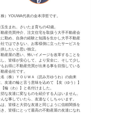
（株）YOUWA代表の金本淳哲です。
埼玉生まれ、さいたま育ちの42歳。
不動産売買仲介、注文住宅を取扱う大手不動産会
社に勤め、自身の経験と知識を生かし大手不動産
会社ではできない、お客様側に立ったサービスを
提供したいと思い独立。
不動産屋の悪い、怖いイメージを改革することを
志し、皆様が安心して、より安全に、そして少し
でもお得に不動産売買が出来る事を目指している
不動産会社です。
社名（株）ＹＯＵＷＡ（読み方ゆうわ）の由来
は、友達の輪と言う意味を込めて 【友（ゆう）】
＋【輪（わ）】と名付けました。
大切な友達に変なものを紹介する人はいません。
そんな事していたら、友達なくしちゃいます。
私は、皆様と大切な友達と同じように信頼関係を
築き、皆様にとって最高の不動産屋の友達になれ