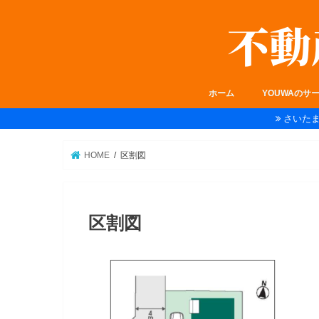
ホーム
YOUWAのサ
さいた
HOME
区割図
区割図