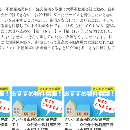
歳。 不動産売買仲介、注文住宅を取扱う大手不動産会社に勤め、自身
産会社ではできない、お客様側に立ったサービスを提供したいと思い
メージを改革することを志し、皆様が安心して、より安全に、そして
る事を目指している不動産会社です。 社名（株）ＹＯＵＷＡ（読み
言う意味を込めて 【友（ゆう）】＋【輪（わ）】と名付けました。
人はいません。 そんな事していたら、友達なくしちゃいます。 私
うに信頼関係を築き、皆様にとって最高の不動産屋の友達になれれば
多くの方に不動産屋の友達知ってるよと紹介頂けることを目標にして
岩槻区
さいたま市緑区
さいたま市南区
築戸建
さいたま市緑区の新築戸建
さいたま市南区の新築戸建
料特集
て！ ☆仲介手数料無料特
て！ ☆仲介手数料無料特