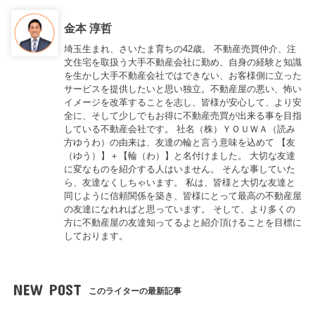
金本 淳哲
埼玉生まれ、さいたま育ちの42歳。 不動産売買仲介、注
文住宅を取扱う大手不動産会社に勤め、自身の経験と知識
を生かし大手不動産会社ではできない、お客様側に立った
サービスを提供したいと思い独立。不動産屋の悪い、怖い
イメージを改革することを志し、皆様が安心して、より安
全に、そして少しでもお得に不動産売買が出来る事を目指
している不動産会社です。 社名（株）ＹＯＵＷＡ（読み
方ゆうわ）の由来は、友達の輪と言う意味を込めて 【友
（ゆう）】＋【輪（わ）】と名付けました。 大切な友達
に変なものを紹介する人はいません。 そんな事していた
ら、友達なくしちゃいます。 私は、皆様と大切な友達と
同じように信頼関係を築き、皆様にとって最高の不動産屋
の友達になれればと思っています。 そして、より多くの
方に不動産屋の友達知ってるよと紹介頂けることを目標に
しております。
NEW POST
このライターの最新記事