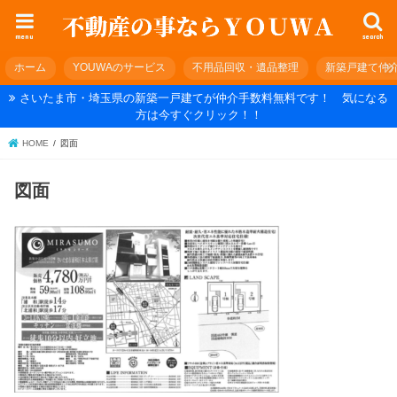
menu
search
ホーム
YOUWAのサービス
不用品回収・遺品整理
新築戸建て仲
さいたま市・埼玉県の新築一戸建てが仲介手数料無料です！ 気になる
方は今すぐクリック！！
HOME
図面
図面