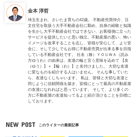
金本 淳哲
埼玉生まれ、さいたま育ちの42歳。 不動産売買仲介、注
文住宅を取扱う大手不動産会社に勤め、自身の経験と知識
を生かし大手不動産会社ではできない、お客様側に立った
サービスを提供したいと思い独立。不動産屋の悪い、怖い
イメージを改革することを志し、皆様が安心して、より安
全に、そして少しでもお得に不動産売買が出来る事を目指
している不動産会社です。 社名（株）ＹＯＵＷＡ（読み
方ゆうわ）の由来は、友達の輪と言う意味を込めて 【友
（ゆう）】＋【輪（わ）】と名付けました。 大切な友達
に変なものを紹介する人はいません。 そんな事していた
ら、友達なくしちゃいます。 私は、皆様と大切な友達と
同じように信頼関係を築き、皆様にとって最高の不動産屋
の友達になれればと思っています。 そして、より多くの
方に不動産屋の友達知ってるよと紹介頂けることを目標に
しております。
NEW POST
このライターの最新記事