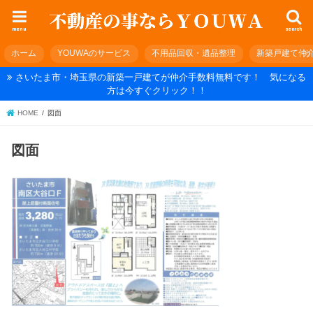
menu
search
ホーム
YOUWAのサービス
不用品回収・遺品整理
新築戸建て仲
さいたま市・埼玉県の新築一戸建てが仲介手数料無料です！ 気になる
方は今すぐクリック！！
HOME
図面
図面