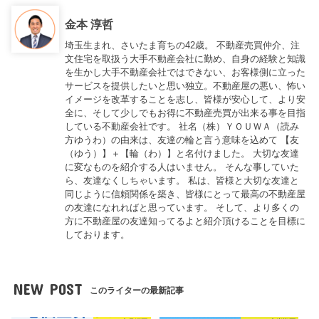
金本 淳哲
埼玉生まれ、さいたま育ちの42歳。 不動産売買仲介、注
文住宅を取扱う大手不動産会社に勤め、自身の経験と知識
を生かし大手不動産会社ではできない、お客様側に立った
サービスを提供したいと思い独立。不動産屋の悪い、怖い
イメージを改革することを志し、皆様が安心して、より安
全に、そして少しでもお得に不動産売買が出来る事を目指
している不動産会社です。 社名（株）ＹＯＵＷＡ（読み
方ゆうわ）の由来は、友達の輪と言う意味を込めて 【友
（ゆう）】＋【輪（わ）】と名付けました。 大切な友達
に変なものを紹介する人はいません。 そんな事していた
ら、友達なくしちゃいます。 私は、皆様と大切な友達と
同じように信頼関係を築き、皆様にとって最高の不動産屋
の友達になれればと思っています。 そして、より多くの
方に不動産屋の友達知ってるよと紹介頂けることを目標に
しております。
NEW POST
このライターの最新記事