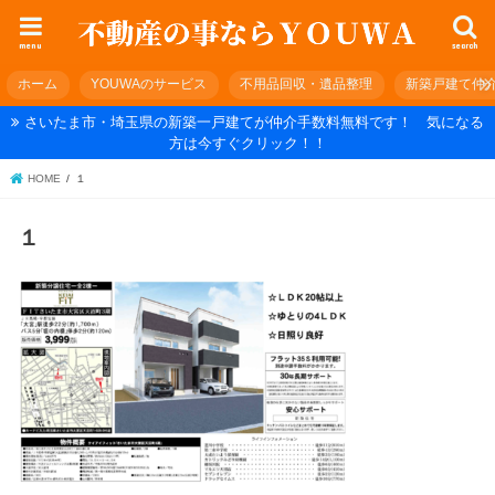
menu
search
ホーム
YOUWAのサービス
不用品回収・遺品整理
新築戸建て仲
さいたま市・埼玉県の新築一戸建てが仲介手数料無料です！ 気になる
方は今すぐクリック！！
HOME
１
１