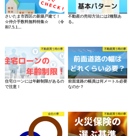
さいたま市西区の新築戸建て！
不動産の売却方法には2種類あ
☆仲介手数料無料特集☆ （令
る。
和7.5.1…
不動産買う時の事
不動産買う時の事
住宅ローンには年齢制限があるの
前面道路の幅員は何メートル必要
で注意！
なのか？
会社の事
不動産買う時の事