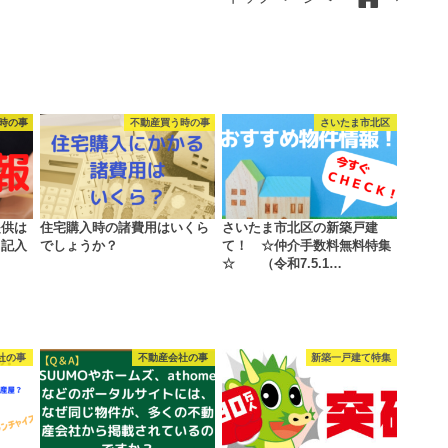
時の事
不動産買う時の事
さいたま市北区
提供は
住宅購入時の諸費用はいくら
さいたま市北区の新築戸建
ト記入
でしょうか？
て！ ☆仲介手数料無料特集
☆ （令和7.5.1…
社の事
不動産会社の事
新築一戸建て特集