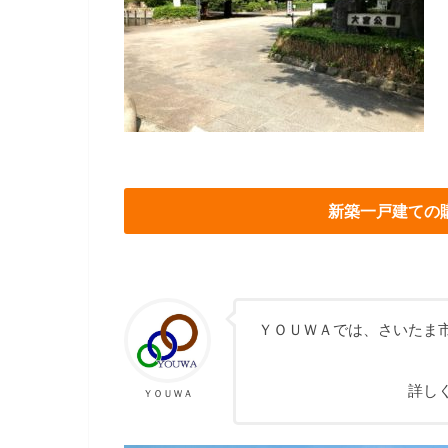
新築一戸建ての
ＹＯＵＷＡでは、さいたま
詳し
ＹＯＵＷＡ