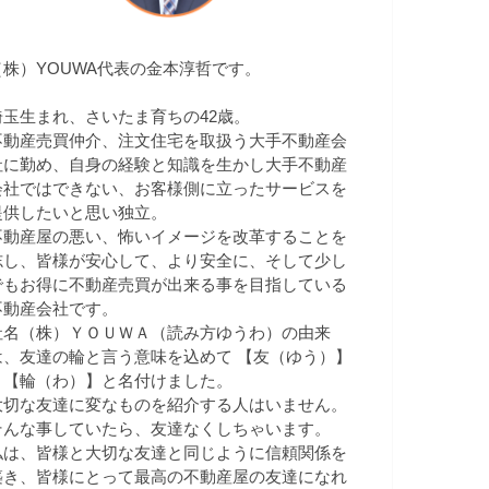
（株）YOUWA代表の金本淳哲です。
埼玉生まれ、さいたま育ちの42歳。
不動産売買仲介、注文住宅を取扱う大手不動産会
社に勤め、自身の経験と知識を生かし大手不動産
会社ではできない、お客様側に立ったサービスを
提供したいと思い独立。
不動産屋の悪い、怖いイメージを改革することを
志し、皆様が安心して、より安全に、そして少し
でもお得に不動産売買が出来る事を目指している
不動産会社です。
社名（株）ＹＯＵＷＡ（読み方ゆうわ）の由来
は、友達の輪と言う意味を込めて 【友（ゆう）】
＋【輪（わ）】と名付けました。
大切な友達に変なものを紹介する人はいません。
そんな事していたら、友達なくしちゃいます。
私は、皆様と大切な友達と同じように信頼関係を
築き、皆様にとって最高の不動産屋の友達になれ