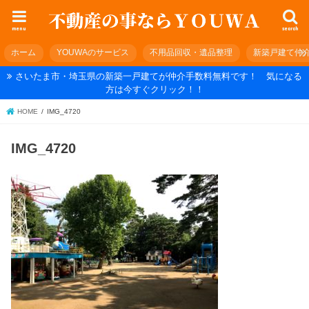
menu
search
ホーム
YOUWAのサービス
不用品回収・遺品整理
新築戸建て仲
さいたま市・埼玉県の新築一戸建てが仲介手数料無料です！ 気になる
方は今すぐクリック！！
HOME
IMG_4720
IMG_4720