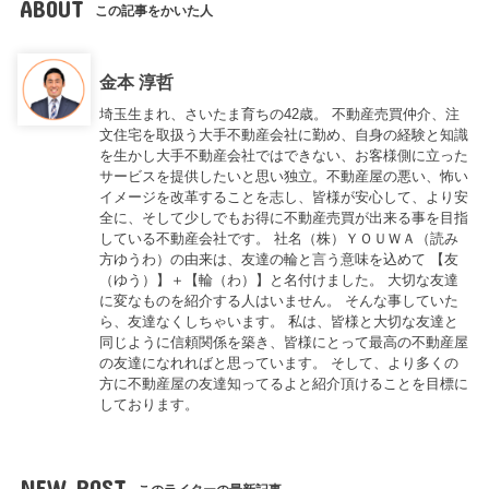
ABOUT
この記事をかいた人
金本 淳哲
埼玉生まれ、さいたま育ちの42歳。 不動産売買仲介、注
文住宅を取扱う大手不動産会社に勤め、自身の経験と知識
を生かし大手不動産会社ではできない、お客様側に立った
サービスを提供したいと思い独立。不動産屋の悪い、怖い
イメージを改革することを志し、皆様が安心して、より安
全に、そして少しでもお得に不動産売買が出来る事を目指
している不動産会社です。 社名（株）ＹＯＵＷＡ（読み
方ゆうわ）の由来は、友達の輪と言う意味を込めて 【友
（ゆう）】＋【輪（わ）】と名付けました。 大切な友達
に変なものを紹介する人はいません。 そんな事していた
ら、友達なくしちゃいます。 私は、皆様と大切な友達と
同じように信頼関係を築き、皆様にとって最高の不動産屋
の友達になれればと思っています。 そして、より多くの
方に不動産屋の友達知ってるよと紹介頂けることを目標に
しております。
NEW POST