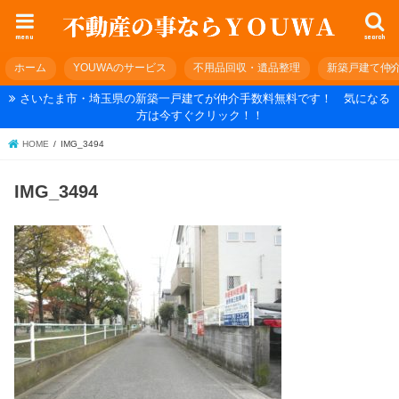
menu
search
ホーム
YOUWAのサービス
不用品回収・遺品整理
新築戸建て仲
さいたま市・埼玉県の新築一戸建てが仲介手数料無料です！ 気になる
方は今すぐクリック！！
HOME
IMG_3494
IMG_3494