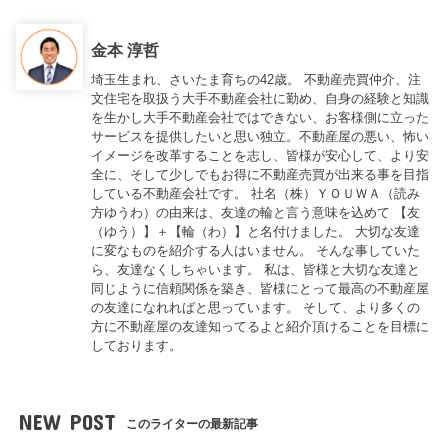
金本 淳哲
埼玉生まれ、さいたま育ちの42歳。 不動産売買仲介、注
文住宅を取扱う大手不動産会社に勤め、自身の経験と知識
を生かし大手不動産会社ではできない、お客様側に立った
サービスを提供したいと思い独立。不動産屋の悪い、怖い
イメージを改革することを志し、皆様が安心して、より安
全に、そして少しでもお得に不動産売買が出来る事を目指
している不動産会社です。 社名（株）ＹＯＵＷＡ（読み
方ゆうわ）の由来は、友達の輪と言う意味を込めて 【友
（ゆう）】＋【輪（わ）】と名付けました。 大切な友達
に変なものを紹介する人はいません。 そんな事していた
ら、友達なくしちゃいます。 私は、皆様と大切な友達と
同じように信頼関係を築き、皆様にとって最高の不動産屋
の友達になれればと思っています。 そして、より多くの
方に不動産屋の友達知ってるよと紹介頂けることを目標に
しております。
NEW POST
このライターの最新記事