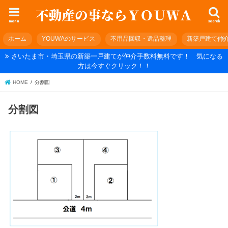
menu
search
ホーム
YOUWAのサービス
不用品回収・遺品整理
新築戸建て仲
さいたま市・埼玉県の新築一戸建てが仲介手数料無料です！ 気になる
方は今すぐクリック！！
HOME
分割図
分割図