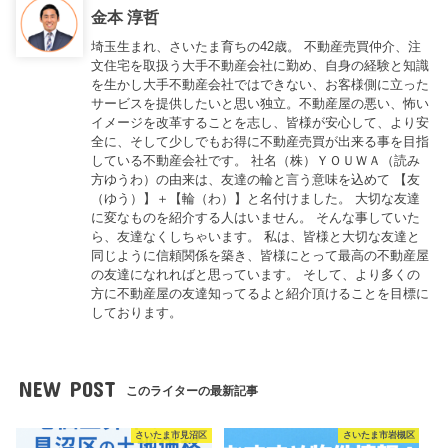
金本 淳哲
埼玉生まれ、さいたま育ちの42歳。 不動産売買仲介、注
文住宅を取扱う大手不動産会社に勤め、自身の経験と知識
を生かし大手不動産会社ではできない、お客様側に立った
サービスを提供したいと思い独立。不動産屋の悪い、怖い
イメージを改革することを志し、皆様が安心して、より安
全に、そして少しでもお得に不動産売買が出来る事を目指
している不動産会社です。 社名（株）ＹＯＵＷＡ（読み
方ゆうわ）の由来は、友達の輪と言う意味を込めて 【友
（ゆう）】＋【輪（わ）】と名付けました。 大切な友達
に変なものを紹介する人はいません。 そんな事していた
ら、友達なくしちゃいます。 私は、皆様と大切な友達と
同じように信頼関係を築き、皆様にとって最高の不動産屋
の友達になれればと思っています。 そして、より多くの
方に不動産屋の友達知ってるよと紹介頂けることを目標に
しております。
NEW POST
このライターの最新記事
さいたま市見沼区
さいたま市岩槻区