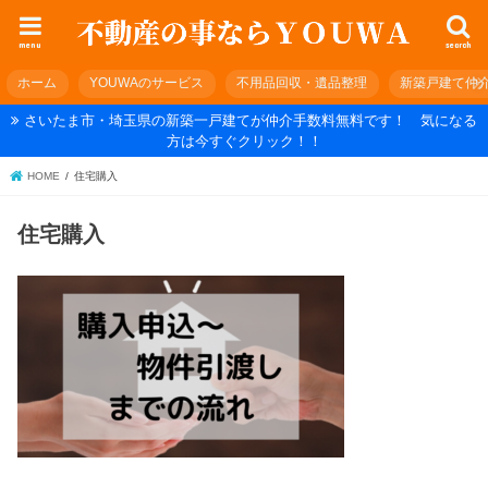
menu
search
ホーム
YOUWAのサービス
不用品回収・遺品整理
新築戸建て仲
さいたま市・埼玉県の新築一戸建てが仲介手数料無料です！ 気になる
方は今すぐクリック！！
HOME
住宅購入
住宅購入