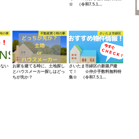
☆ （令和7.5.1…
時の事
不動産買う時の事
さいたま市緑区
きない
お家を建てる時に、土地探し
さいたま市緑区の新築戸建
とハウスメーカー探しはどっ
て！ ☆仲介手数料無料特
ちが先か？
集☆ （令和7.5.1…