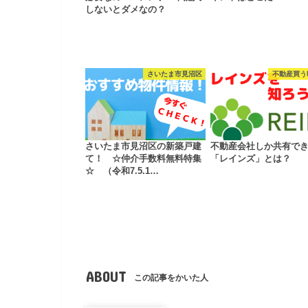
しないとダメなの？
さいたま市見沼区
不動産買う
さいたま市見沼区の新築戸建
不動産会社しか共有で
て！ ☆仲介手数料無料特集
「レインズ」とは？
☆ （令和7.5.1…
ABOUT
この記事をかいた人