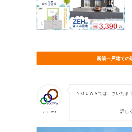
新築一戸建ての
ＹＯＵＷＡでは、さいたま
詳し
ＹＯＵＷＡ