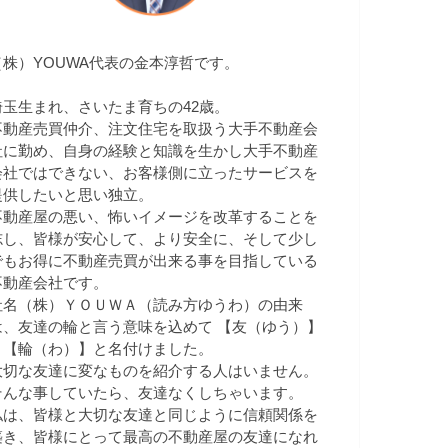
（株）YOUWA代表の金本淳哲です。
埼玉生まれ、さいたま育ちの42歳。
不動産売買仲介、注文住宅を取扱う大手不動産会
社に勤め、自身の経験と知識を生かし大手不動産
会社ではできない、お客様側に立ったサービスを
提供したいと思い独立。
不動産屋の悪い、怖いイメージを改革することを
志し、皆様が安心して、より安全に、そして少し
でもお得に不動産売買が出来る事を目指している
不動産会社です。
社名（株）ＹＯＵＷＡ（読み方ゆうわ）の由来
は、友達の輪と言う意味を込めて 【友（ゆう）】
＋【輪（わ）】と名付けました。
大切な友達に変なものを紹介する人はいません。
そんな事していたら、友達なくしちゃいます。
私は、皆様と大切な友達と同じように信頼関係を
築き、皆様にとって最高の不動産屋の友達になれ