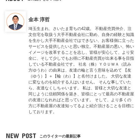
金本 淳哲
埼玉生まれ、さいたま育ちの42歳。 不動産売買仲介、注
文住宅を取扱う大手不動産会社に勤め、自身の経験と知識
を生かし大手不動産会社ではできない、お客様側に立った
サービスを提供したいと思い独立。不動産屋の悪い、怖い
イメージを改革することを志し、皆様が安心して、より安
全に、そして少しでもお得に不動産売買が出来る事を目指
している不動産会社です。 社名（株）ＹＯＵＷＡ（読み
方ゆうわ）の由来は、友達の輪と言う意味を込めて 【友
（ゆう）】＋【輪（わ）】と名付けました。 大切な友達
に変なものを紹介する人はいません。 そんな事していた
ら、友達なくしちゃいます。 私は、皆様と大切な友達と
同じように信頼関係を築き、皆様にとって最高の不動産屋
の友達になれればと思っています。 そして、より多くの
方に不動産屋の友達知ってるよと紹介頂けることを目標に
しております。
NEW POST
このライターの最新記事