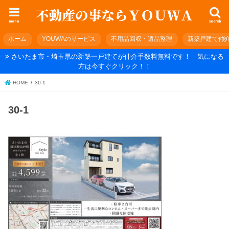
menu
search
ホーム
YOUWAのサービス
不用品回収・遺品整理
新築戸建て仲
さいたま市・埼玉県の新築一戸建てが仲介手数料無料です！ 気になる
方は今すぐクリック！！
HOME
30-1
30-1