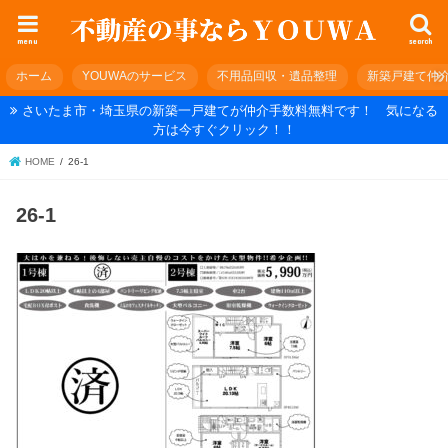
menu
search
ホーム
YOUWAのサービス
不用品回収・遺品整理
新築戸建て仲
さいたま市・埼玉県の新築一戸建てが仲介手数料無料です！ 気になる
方は今すぐクリック！！
HOME
26-1
26-1