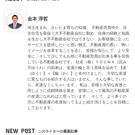
金本 淳哲
埼玉生まれ、さいたま育ちの42歳。 不動産売買仲介、注
文住宅を取扱う大手不動産会社に勤め、自身の経験と知識
を生かし大手不動産会社ではできない、お客様側に立った
サービスを提供したいと思い独立。不動産屋の悪い、怖い
イメージを改革することを志し、皆様が安心して、より安
全に、そして少しでもお得に不動産売買が出来る事を目指
している不動産会社です。 社名（株）ＹＯＵＷＡ（読み
方ゆうわ）の由来は、友達の輪と言う意味を込めて 【友
（ゆう）】＋【輪（わ）】と名付けました。 大切な友達
に変なものを紹介する人はいません。 そんな事していた
ら、友達なくしちゃいます。 私は、皆様と大切な友達と
同じように信頼関係を築き、皆様にとって最高の不動産屋
の友達になれればと思っています。 そして、より多くの
方に不動産屋の友達知ってるよと紹介頂けることを目標に
しております。
NEW POST
このライターの最新記事