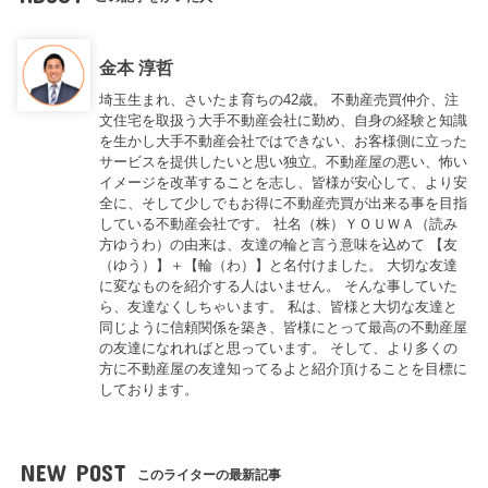
金本 淳哲
埼玉生まれ、さいたま育ちの42歳。 不動産売買仲介、注
文住宅を取扱う大手不動産会社に勤め、自身の経験と知識
を生かし大手不動産会社ではできない、お客様側に立った
サービスを提供したいと思い独立。不動産屋の悪い、怖い
イメージを改革することを志し、皆様が安心して、より安
全に、そして少しでもお得に不動産売買が出来る事を目指
している不動産会社です。 社名（株）ＹＯＵＷＡ（読み
方ゆうわ）の由来は、友達の輪と言う意味を込めて 【友
（ゆう）】＋【輪（わ）】と名付けました。 大切な友達
に変なものを紹介する人はいません。 そんな事していた
ら、友達なくしちゃいます。 私は、皆様と大切な友達と
同じように信頼関係を築き、皆様にとって最高の不動産屋
の友達になれればと思っています。 そして、より多くの
方に不動産屋の友達知ってるよと紹介頂けることを目標に
しております。
NEW POST
このライターの最新記事