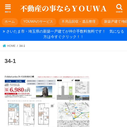
menu
search
ホーム
YOUWAのサービス
不用品回収・遺品整理
新築戸建て仲
さいたま市・埼玉県の新築一戸建てが仲介手数料無料です！ 気になる
方は今すぐクリック！！
HOME
34-1
34-1