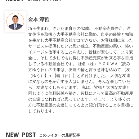
金本 淳哲
埼玉生まれ、さいたま育ちの42歳。 不動産売買仲介、注
文住宅を取扱う大手不動産会社に勤め、自身の経験と知識
を生かし大手不動産会社ではできない、お客様側に立った
サービスを提供したいと思い独立。不動産屋の悪い、怖い
イメージを改革することを志し、皆様が安心して、より安
全に、そして少しでもお得に不動産売買が出来る事を目指
している不動産会社です。 社名（株）ＹＯＵＷＡ（読み
方ゆうわ）の由来は、友達の輪と言う意味を込めて 【友
（ゆう）】＋【輪（わ）】と名付けました。 大切な友達
に変なものを紹介する人はいません。 そんな事していた
ら、友達なくしちゃいます。 私は、皆様と大切な友達と
同じように信頼関係を築き、皆様にとって最高の不動産屋
の友達になれればと思っています。 そして、より多くの
方に不動産屋の友達知ってるよと紹介頂けることを目標に
しております。
NEW POST
このライターの最新記事