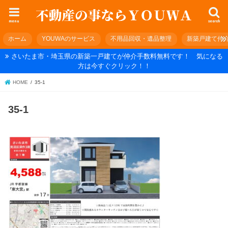
menu
search
ホーム
YOUWAのサービス
不用品回収・遺品整理
新築戸建て仲
さいたま市・埼玉県の新築一戸建てが仲介手数料無料です！ 気になる
方は今すぐクリック！！
HOME
35-1
35-1