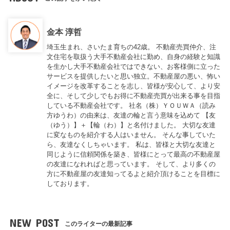
金本 淳哲
埼玉生まれ、さいたま育ちの42歳。 不動産売買仲介、注
文住宅を取扱う大手不動産会社に勤め、自身の経験と知識
を生かし大手不動産会社ではできない、お客様側に立った
サービスを提供したいと思い独立。不動産屋の悪い、怖い
イメージを改革することを志し、皆様が安心して、より安
全に、そして少しでもお得に不動産売買が出来る事を目指
している不動産会社です。 社名（株）ＹＯＵＷＡ（読み
方ゆうわ）の由来は、友達の輪と言う意味を込めて 【友
（ゆう）】＋【輪（わ）】と名付けました。 大切な友達
に変なものを紹介する人はいません。 そんな事していた
ら、友達なくしちゃいます。 私は、皆様と大切な友達と
同じように信頼関係を築き、皆様にとって最高の不動産屋
の友達になれればと思っています。 そして、より多くの
方に不動産屋の友達知ってるよと紹介頂けることを目標に
しております。
NEW POST
このライターの最新記事