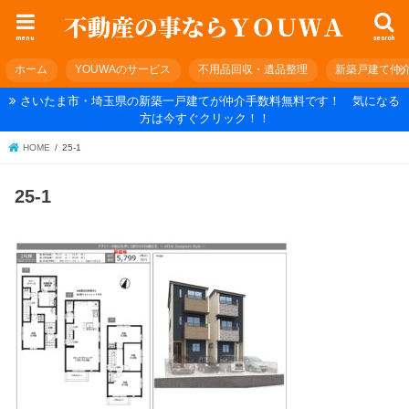
menu
search
ホーム
YOUWAのサービス
不用品回収・遺品整理
新築戸建て仲
さいたま市・埼玉県の新築一戸建てが仲介手数料無料です！ 気になる
方は今すぐクリック！！
HOME
25-1
25-1