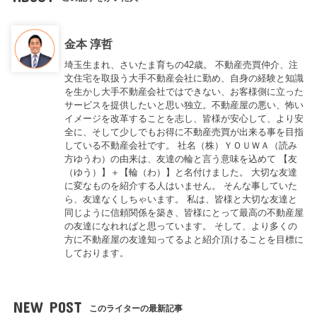
金本 淳哲
埼玉生まれ、さいたま育ちの42歳。 不動産売買仲介、注
文住宅を取扱う大手不動産会社に勤め、自身の経験と知識
を生かし大手不動産会社ではできない、お客様側に立った
サービスを提供したいと思い独立。不動産屋の悪い、怖い
イメージを改革することを志し、皆様が安心して、より安
全に、そして少しでもお得に不動産売買が出来る事を目指
している不動産会社です。 社名（株）ＹＯＵＷＡ（読み
方ゆうわ）の由来は、友達の輪と言う意味を込めて 【友
（ゆう）】＋【輪（わ）】と名付けました。 大切な友達
に変なものを紹介する人はいません。 そんな事していた
ら、友達なくしちゃいます。 私は、皆様と大切な友達と
同じように信頼関係を築き、皆様にとって最高の不動産屋
の友達になれればと思っています。 そして、より多くの
方に不動産屋の友達知ってるよと紹介頂けることを目標に
しております。
NEW POST
このライターの最新記事