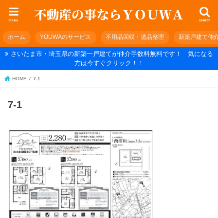
menu
search
ホーム
YOUWAのサービス
不用品回収・遺品整理
新築戸建て仲
さいたま市・埼玉県の新築一戸建てが仲介手数料無料です！ 気になる
方は今すぐクリック！！
HOME
7-1
7-1