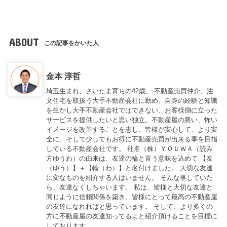
ABOUT
この記事をかいた人
金本 淳哲
埼玉生まれ、さいたま育ちの42歳。 不動産売買仲介、注
文住宅を取扱う大手不動産会社に勤め、自身の経験と知識
を生かし大手不動産会社ではできない、お客様側に立った
サービスを提供したいと思い独立。不動産屋の悪い、怖い
イメージを改革することを志し、皆様が安心して、より安
全に、そして少しでもお得に不動産売買が出来る事を目指
している不動産会社です。 社名（株）ＹＯＵＷＡ（読み
方ゆうわ）の由来は、友達の輪と言う意味を込めて 【友
（ゆう）】＋【輪（わ）】と名付けました。 大切な友達
に変なものを紹介する人はいません。 そんな事していた
ら、友達なくしちゃいます。 私は、皆様と大切な友達と
同じように信頼関係を築き、皆様にとって最高の不動産屋
の友達になれればと思っています。 そして、より多くの
方に不動産屋の友達知ってるよと紹介頂けることを目標に
しております。