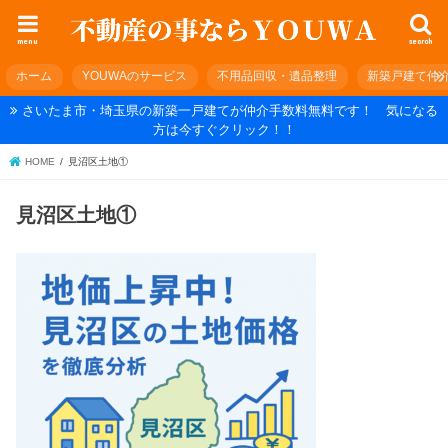
menu
search
ホーム
YOUWAのサービス
不用品回収・遺品整理
新築戸建て仲
さいたま市・埼玉県の新築一戸建てが仲介手数料無料です！ 気になる
方は今すぐクリック！！
HOME
見沼区土地①
見沼区土地①