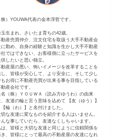
（株）YOUWA代表の金本淳哲です。
埼玉生まれ、さいたま育ちの42歳。
不動産売買仲介、注文住宅を取扱う大手不動産会
社に勤め、自身の経験と知識を生かし大手不動産
会社ではできない、お客様側に立ったサービスを
提供したいと思い独立。
不動産屋の悪い、怖いイメージを改革することを
志し、皆様が安心して、より安全に、そして少し
でもお得に不動産売買が出来る事を目指している
不動産会社です。
社名（株）ＹＯＵＷＡ（読み方ゆうわ）の由来
は、友達の輪と言う意味を込めて 【友（ゆう）】
＋【輪（わ）】と名付けました。
大切な友達に変なものを紹介する人はいません。
そんな事していたら、友達なくしちゃいます。
私は、皆様と大切な友達と同じように信頼関係を
築き、皆様にとって最高の不動産屋の友達になれ