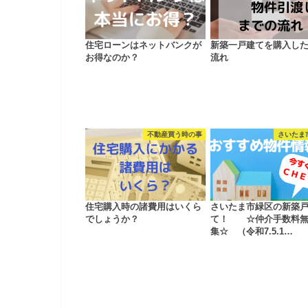
住宅ローンはネットバンクが
新築一戸建てを購入し
お得なのか？
流れ
不動産買う時の事
さいたま
住宅購入時の諸費用はいくら
さいたま市緑区の新築
でしょうか？
て！ ☆仲介手数料無
集☆ （令和7.5.1…