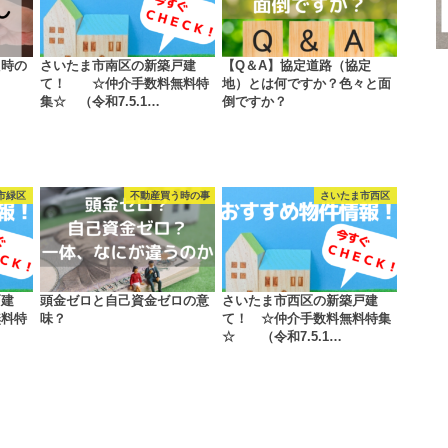
た時の
さいたま市南区の新築戸建
【Q＆A】協定道路（協定
て！ ☆仲介手数料無料特
地）とは何ですか？色々と面
集☆ （令和7.5.1…
倒ですか？
市緑区
不動産買う時の事
さいたま市西区
戸建
頭金ゼロと自己資金ゼロの意
さいたま市西区の新築戸建
料特
味？
て！ ☆仲介手数料無料特集
☆ （令和7.5.1…