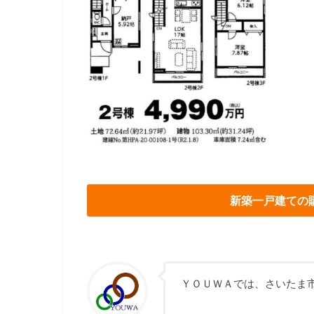
新築一戸建ての
ＹＯＵＷＡでは、さいたま