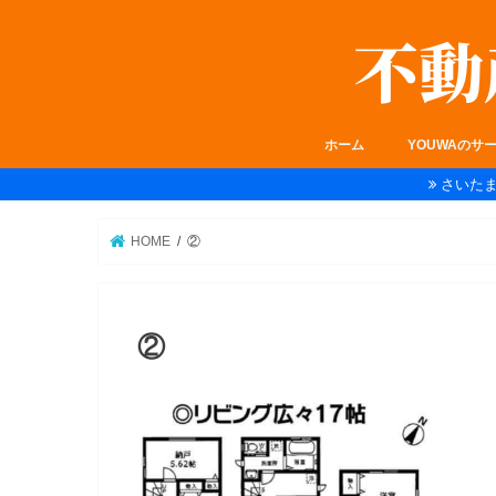
ホーム
YOUWAのサ
さいた
HOME
②
②