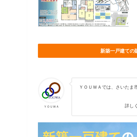
新築一戸建ての
ＹＯＵＷＡでは、さいたま
詳し
ＹＯＵＷＡ