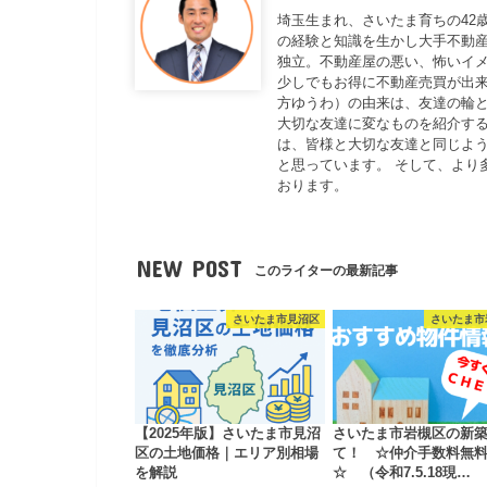
埼玉生まれ、さいたま育ちの42
の経験と知識を生かし大手不動
独立。不動産屋の悪い、怖いイ
少しでもお得に不動産売買が出来
方ゆうわ）の由来は、友達の輪と
大切な友達に変なものを紹介する
は、皆様と大切な友達と同じよ
と思っています。 そして、より
おります。
NEW POST
このライターの最新記事
さいたま市見沼区
さいたま市
【2025年版】さいたま市見沼
さいたま市岩槻区の新
区の土地価格｜エリア別相場
て！ ☆仲介手数料無
を解説
☆ （令和7.5.18現…