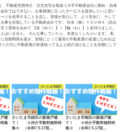
歳。 不動産売買仲介、注文住宅を取扱う大手不動産会社に勤め、自身
産会社ではできない、お客様側に立ったサービスを提供したいと思い
メージを改革することを志し、皆様が安心して、より安全に、そして
る事を目指している不動産会社です。 社名（株）ＹＯＵＷＡ（読み
言う意味を込めて 【友（ゆう）】＋【輪（わ）】と名付けました。
人はいません。 そんな事していたら、友達なくしちゃいます。 私
うに信頼関係を築き、皆様にとって最高の不動産屋の友達になれれば
多くの方に不動産屋の友達知ってるよと紹介頂けることを目標にして
岩槻区
さいたま市緑区
さいたま市南区
築戸建
さいたま市緑区の新築戸建
さいたま市南区の新築戸建
料特集
て！ ☆仲介手数料無料特
て！ ☆仲介手数料無料特
集☆ （令和7.5.17現…
集☆ （令和7.5.17現…