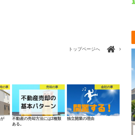
トップページへ
時の事
売却の事
会社の事
点が
不動産の売却方法には2種類
独立開業の理由
ある。