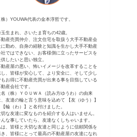
（株）YOUWA代表の金本淳哲です。
埼玉生まれ、さいたま育ちの42歳。
不動産売買仲介、注文住宅を取扱う大手不動産会
社に勤め、自身の経験と知識を生かし大手不動産
会社ではできない、お客様側に立ったサービスを
提供したいと思い独立。
不動産屋の悪い、怖いイメージを改革することを
志し、皆様が安心して、より安全に、そして少し
でもお得に不動産売買が出来る事を目指している
不動産会社です。
社名（株）ＹＯＵＷＡ（読み方ゆうわ）の由来
は、友達の輪と言う意味を込めて 【友（ゆう）】
＋【輪（わ）】と名付けました。
大切な友達に変なものを紹介する人はいません。
そんな事していたら、友達なくしちゃいます。
私は、皆様と大切な友達と同じように信頼関係を
築き、皆様にとって最高の不動産屋の友達になれ