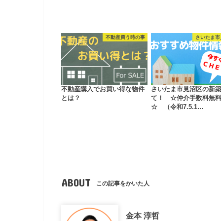
不動産買う時の事
さいたま市
不動産購入でお買い得な物件
さいたま市見沼区の新
とは？
て！ ☆仲介手数料無
☆ （令和7.5.1…
ABOUT
この記事をかいた人
金本 淳哲