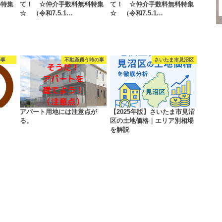
料特集
て！ ☆仲介手数料無料特集
て！ ☆仲介手数料無料特集
☆ （令和7.5.1…
☆ （令和7.5.1…
の事
不動産買う時の事
さいたま市見沼区
アパート用地には注意点が
【2025年版】さいたま市見沼
る。
区の土地価格｜エリア別相場
を解説