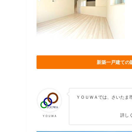
新築一戸建ての
ＹＯＵＷＡでは、さいたま
詳し
ＹＯＵＷＡ