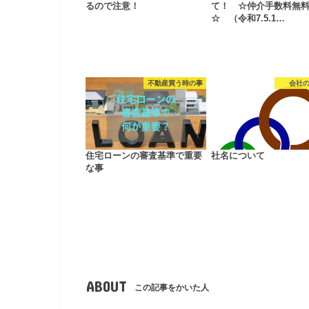
るので注意！
て！ ☆仲介手数料無
☆ （令和7.5.1…
不動産買う時の事
会社
住宅ローンの審査基準で重要
社名について
な事
ABOUT
この記事をかいた人