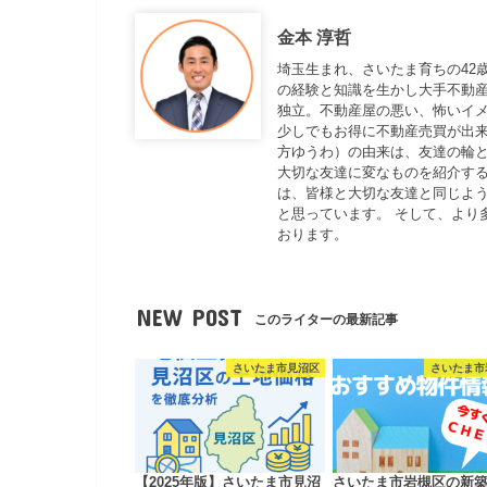
金本 淳哲
埼玉生まれ、さいたま育ちの42
の経験と知識を生かし大手不動
独立。不動産屋の悪い、怖いイ
少しでもお得に不動産売買が出来
方ゆうわ）の由来は、友達の輪と
大切な友達に変なものを紹介する
は、皆様と大切な友達と同じよ
と思っています。 そして、より
おります。
NEW POST
このライターの最新記事
さいたま市見沼区
さいたま市
【2025年版】さいたま市見沼
さいたま市岩槻区の新