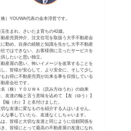
（株）YOUWA代表の金本淳哲です。
埼玉生まれ、さいたま育ちの42歳。
不動産売買仲介、注文住宅を取扱う大手不動産会
社に勤め、自身の経験と知識を生かし大手不動産
会社ではできない、お客様側に立ったサービスを
提供したいと思い独立。
不動産屋の悪い、怖いイメージを改革することを
志し、皆様が安心して、より安全に、そして少し
でもお得に不動産売買が出来る事を目指している
不動産会社です。
社名（株）ＹＯＵＷＡ（読み方ゆうわ）の由来
は、友達の輪と言う意味を込めて 【友（ゆう）】
＋【輪（わ）】と名付けました。
大切な友達に変なものを紹介する人はいません。
そんな事していたら、友達なくしちゃいます。
私は、皆様と大切な友達と同じように信頼関係を
築き、皆様にとって最高の不動産屋の友達になれ