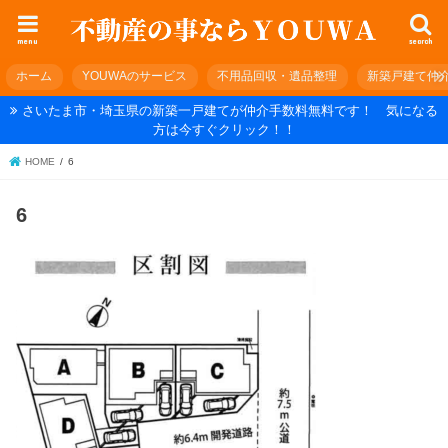
menu
search
ホーム
YOUWAのサービス
不用品回収・遺品整理
新築戸建て仲
さいたま市・埼玉県の新築一戸建てが仲介手数料無料です！ 気になる
方は今すぐクリック！！
HOME
6
6