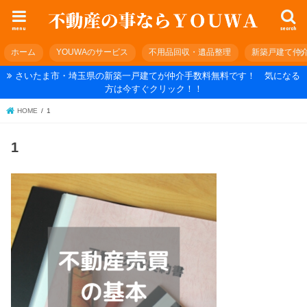
menu
search
ホーム
YOUWAのサービス
不用品回収・遺品整理
新築戸建て仲
さいたま市・埼玉県の新築一戸建てが仲介手数料無料です！ 気になる
方は今すぐクリック！！
HOME
1
1