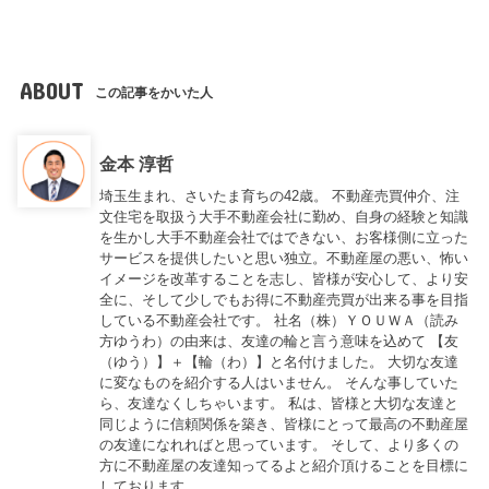
ABOUT
この記事をかいた人
金本 淳哲
埼玉生まれ、さいたま育ちの42歳。 不動産売買仲介、注
文住宅を取扱う大手不動産会社に勤め、自身の経験と知識
を生かし大手不動産会社ではできない、お客様側に立った
サービスを提供したいと思い独立。不動産屋の悪い、怖い
イメージを改革することを志し、皆様が安心して、より安
全に、そして少しでもお得に不動産売買が出来る事を目指
している不動産会社です。 社名（株）ＹＯＵＷＡ（読み
方ゆうわ）の由来は、友達の輪と言う意味を込めて 【友
（ゆう）】＋【輪（わ）】と名付けました。 大切な友達
に変なものを紹介する人はいません。 そんな事していた
ら、友達なくしちゃいます。 私は、皆様と大切な友達と
同じように信頼関係を築き、皆様にとって最高の不動産屋
の友達になれればと思っています。 そして、より多くの
方に不動産屋の友達知ってるよと紹介頂けることを目標に
しております。