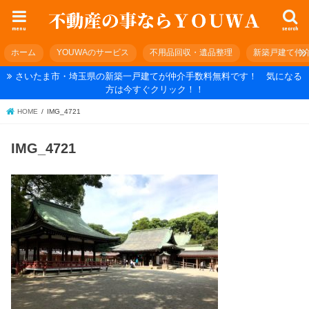
menu
search
ホーム
YOUWAのサービス
不用品回収・遺品整理
新築戸建て仲
さいたま市・埼玉県の新築一戸建てが仲介手数料無料です！ 気になる
方は今すぐクリック！！
HOME
IMG_4721
IMG_4721