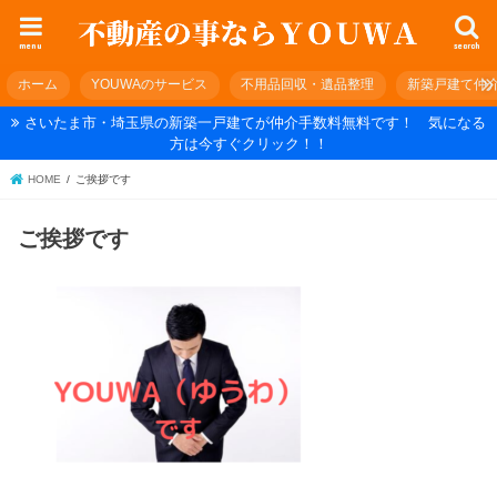
menu
search
ホーム
YOUWAのサービス
不用品回収・遺品整理
新築戸建て仲
さいたま市・埼玉県の新築一戸建てが仲介手数料無料です！ 気になる
方は今すぐクリック！！
HOME
ご挨拶です
ご挨拶です