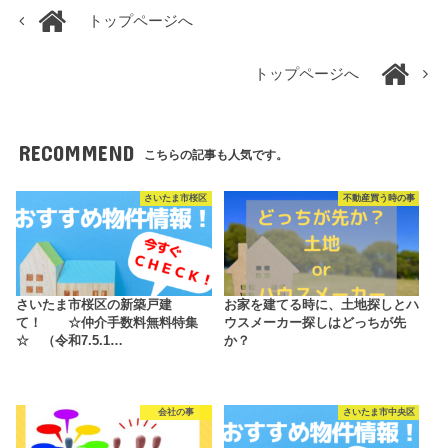
トップページへ
トップページへ
RECOMMEND
こちらの記事も人気です。
さいたま市桜区
不動産買う時の事
さいたま市桜区の新築戸建
お家を建てる時に、土地探しとハ
て！ ☆仲介手数料無料特集
ウスメーカー探しはどっちが先
☆ （令和7.5.1…
か？
会社の事
さいたま市中央区