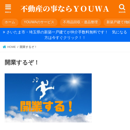
menu
search
ホーム
YOUWAのサービス
不用品回収・遺品整理
新築戸建て仲
さいたま市・埼玉県の新築一戸建てが仲介手数料無料です！ 気になる
方は今すぐクリック！！
HOME
開業するぞ！
開業するぞ！