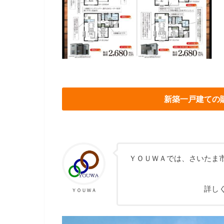
新築一戸建ての
ＹＯＵＷＡでは、さいたま
詳し
ＹＯＵＷＡ