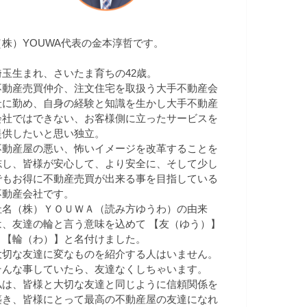
（株）YOUWA代表の金本淳哲です。
埼玉生まれ、さいたま育ちの42歳。
不動産売買仲介、注文住宅を取扱う大手不動産会
社に勤め、自身の経験と知識を生かし大手不動産
会社ではできない、お客様側に立ったサービスを
提供したいと思い独立。
不動産屋の悪い、怖いイメージを改革することを
志し、皆様が安心して、より安全に、そして少し
でもお得に不動産売買が出来る事を目指している
不動産会社です。
社名（株）ＹＯＵＷＡ（読み方ゆうわ）の由来
は、友達の輪と言う意味を込めて 【友（ゆう）】
＋【輪（わ）】と名付けました。
大切な友達に変なものを紹介する人はいません。
そんな事していたら、友達なくしちゃいます。
私は、皆様と大切な友達と同じように信頼関係を
築き、皆様にとって最高の不動産屋の友達になれ