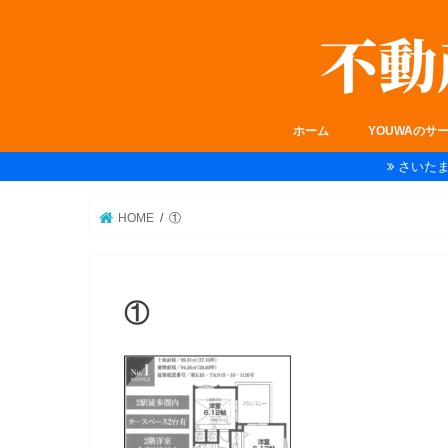
ホーム
YOUWAのサ
さいた
HOME
①
①