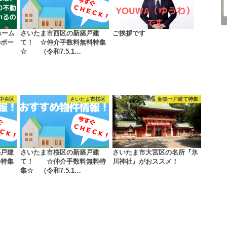
ホーム
さいたま市西区の新築戸建
ご挨拶です
のポー
て！ ☆仲介手数料無料特集
☆ （令和7.5.1…
中央区
さいたま市桜区
新築一戸建て特集
築戸建
さいたま市桜区の新築戸建
さいたま市大宮区の名所『氷
料特集
て！ ☆仲介手数料無料特
川神社』がおススメ！
集☆ （令和7.5.1…