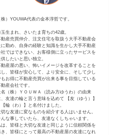
（株）YOUWA代表の金本淳哲です。
埼玉生まれ、さいたま育ちの42歳。
不動産売買仲介、注文住宅を取扱う大手不動産会
社に勤め、自身の経験と知識を生かし大手不動産
会社ではできない、お客様側に立ったサービスを
提供したいと思い独立。
不動産屋の悪い、怖いイメージを改革することを
志し、皆様が安心して、より安全に、そして少し
でもお得に不動産売買が出来る事を目指している
不動産会社です。
社名（株）ＹＯＵＷＡ（読み方ゆうわ）の由来
は、友達の輪と言う意味を込めて 【友（ゆう）】
＋【輪（わ）】と名付けました。
大切な友達に変なものを紹介する人はいません。
そんな事していたら、友達なくしちゃいます。
私は、皆様と大切な友達と同じように信頼関係を
築き、皆様にとって最高の不動産屋の友達になれ