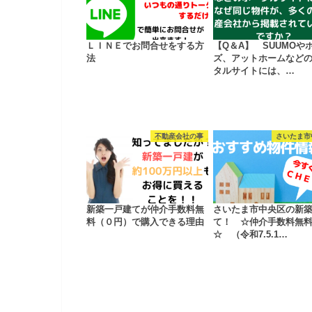
ＬＩＮＥでお問合せをする方
【Q＆A】 SUUMOや
法
ズ、アットホームなど
タルサイトには、…
不動産会社の事
さいたま市
新築一戸建てが仲介手数料無
さいたま市中央区の新
料（０円）で購入できる理由
て！ ☆仲介手数料無
☆ （令和7.5.1…