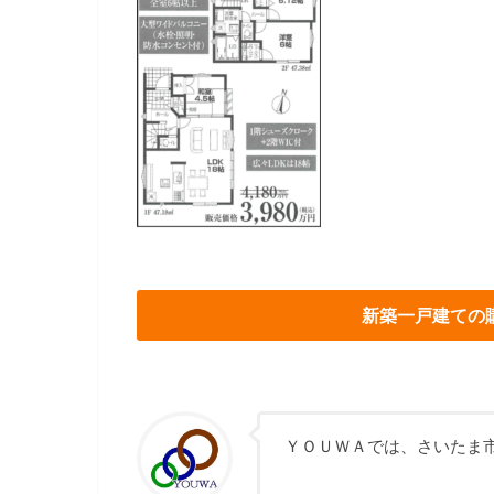
新築一戸建ての
ＹＯＵＷＡでは、さいたま